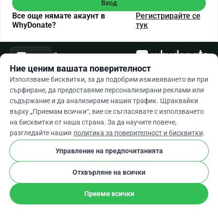
Вход
Все още нямате акаунт в
Регистрирайте се
WhyDonate?
тук
arrow_drop_down
Bg
cookie
Ние ценим вашата поверителност
Използваме бисквитки, за да подобрим изживяването ви при
сърфиране, да предоставяме персонализирани реклами или
съдържание и да анализираме нашия трафик. Щраквайки
върху „Приемам всички“, вие се съгласявате с използването
на бисквитки от наша страна. За да научите повече,
разгледайте нашия
политика за поверителност и бисквитки
.
Управление на предпочитанията
Отхвърляне на всички
Приеми всички