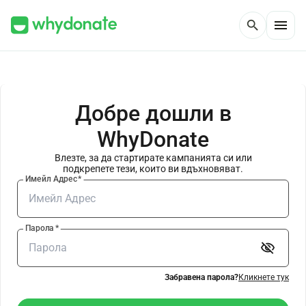
menu
search
Добре дошли в
WhyDonate
Влезте, за да стартирате кампанията си или
подкрепете тези, които ви вдъхновяват.
Имейл Адрес
*
Парола
*
visibility_off
Забравена парола?
Кликнете тук