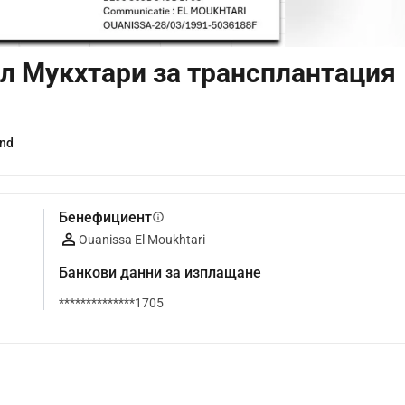
Ел Мукхтари за трансплантация
and
Бенефициент
info
Ouanissa El Moukhtari
Банкови данни за изплащане
**************1705