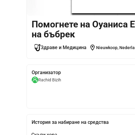
Помогнете на Оуаниса 
на бъбрек
location_on
Здраве и Медицина
Nieuwkoop, Nederl
Организатор
Rachid Bizih
История за набиране на средства
Скъпи хора,