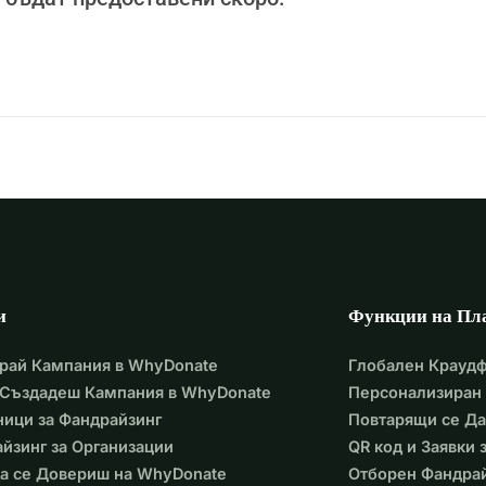
медикаменти и следоперативни грижи, пътуване и разходи 
100 000 евро.
 44 800 евро. Остават още 55 200 евро, за да спаси 
нейния брат в Белгия:
олзвано за медицински разходи, болнични сметки, 
оди за пътуване и престой.
този въпрос.
и
Функции на Пл
и един живот, е все едно, че е спасил цялото човечество.
рай Кампания в WhyDonate
Глобален Крауд
 Създадеш Кампания в WhyDonate
Персонализиран 
ение. Дарявайте, споделяйте и дръжте я в молитвите си. 
ици за Фандрайзинг
Повтарящи се Д
йния брат Карим и цялото ни семейство:
йзинг за Организации
QR код и Заявки
подкрепа.
а се Довериш на WhyDonate
Отборен Фандра