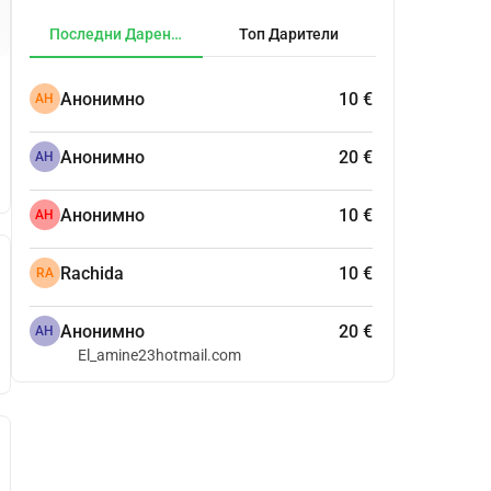
Последни Дарения
Топ Дарители
Анонимно
10 €
АН
Анонимно
20 €
АН
Анонимно
10 €
АН
Rachida
10 €
RA
Анонимно
20 €
АН
El_amine23hotmail.com