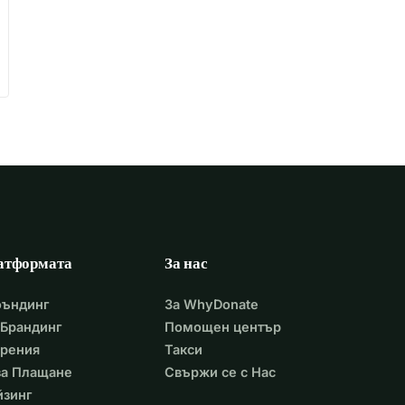
атформата
За нас
фъндинг
За WhyDonate
Брандинг
Помощен център
арения
Такси
 за Плащане
Свържи се с Нас
йзинг