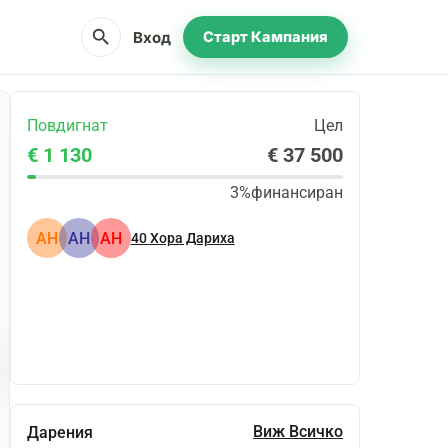
search
Вход
Старт Кампания
Повдигнат
Цел
€ 1 130
€ 37 500
3%
финансиран
АН
АН
АН
40
Хора Дариха
Сподели
Дарение
Виж Всичко
Дарения