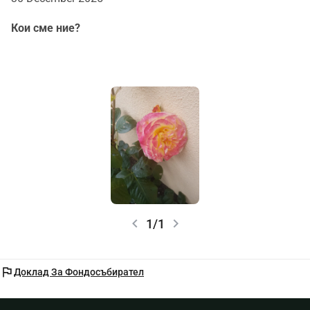
Кои сме ние?
chevron_left
chevron_right
1/1
flag
Доклад За Фондосъбирател