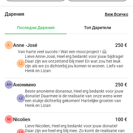
Дарения
Виж Всичко
Последни Дарения
Топ Дарители
Anne -José
250 €
A-
Van harte veel succès ! Wat een mooi project ! 🤗
Lieve Anne-José, Heel erg bedankt voor jouw bijdrage!
Daar zijn we ontzettend blij mee! En wat zou het leuk
LZ
zijn als we zo dichterbij jou komen te wonen. Liefs van
Henk en Lizan
Анонимно
250 €
АН
Beste anonieme donateur, Heel erg bedankt voor jouw
donatie! Daarmee is de realisatie van onze wens weer
LZ
een stukje dichterbij gekomen! Hartelijke groeten van
Henk en Lizan
Nicolien
100 €
NI
Lieve Nicolien, Heel erg bedankt voor jouw donatie!
Daar zijn we heel erg blij mee. Zo komt de realisatie van