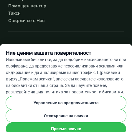
Помощен център
Такси
Свържи се с Нас
expand_more
Още ресурси
Ние ценим вашата поверителност
Използваме бисквитки, за да подобрим изживяването ви при
сърфиране, да предоставяме персонализирани реклами или
съдържание и да анализираме нашия трафик. Щраквайки
arrow_drop_down
Bg
върху „Приемам всички“, вие се съгласявате с използването
на бисквитки от наша страна. За да научите повече,
★★★★★
4,9 / 5 въз основа на 500+ отзива
разгледайте нашия
политика за поверителност и бисквитки
.
Управление на предпочитанията
© 2012–2026
WhyDonate
Поверителност и бисквитки
Отхвърляне на всички
cookie
Общи условия
Настройки На Бисквитките
stripe
Създадено в Европа
★
Проверен Партньор
check
Приеми всички