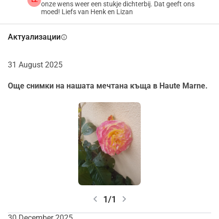
LZ
onze wens weer een stukje dichterbij. Dat geeft ons
moed! Liefs van Henk en Lizan
Актуализации
info
31 August 2025
Още снимки на нашата мечтана къща в Haute Marne.
chevron_left
chevron_right
1/1
30 December 2025