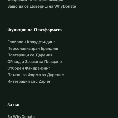
Защо да се Довериш на WhyDonate
Функции на Платформата
Глобален Краудфъндинг
Персонализиран Брандинг
Повтарящи се Дарения
QR код и Заявки за Плащане
Отборен Фандрайзинг
Плъгин за Форма за Дарение
Интеграция със Zapier
За нас
За WhyDonate