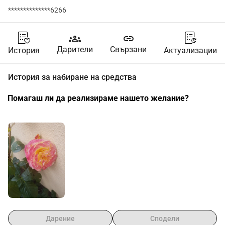
**************6266
groups
link
Дарители
Свързани
История
Актуализации
История за набиране на средства
Помагаш ли да реализираме нашето желание? 
Дарение
Сподели