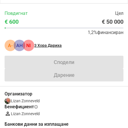
Повдигнат
Цел
€ 600
€ 50 000
1,2%
финансиран
A-
АН
NI
3
Хора Дариха
Сподели
Дарение
Организатор
Lizan Zonneveld
Бенефициент
info
Lizan Zonneveld
Банкови данни за изплащане