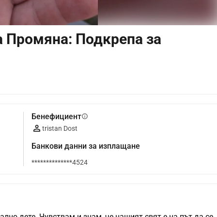
а Промяна: Подкрепа за
Бенефициент
info
tristan Dost
Банкови данни за изплащане
**************4524
лно дете. Чувствам и знам, че нашият свят е на път да се 