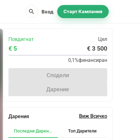
search
Вход
Старт Кампания
Повдигнат
Цел
€ 5
€ 3 500
0,1%
финансиран
Сподели
Дарение
Виж Всичко
Дарения
Последни Дарения
Топ Дарители