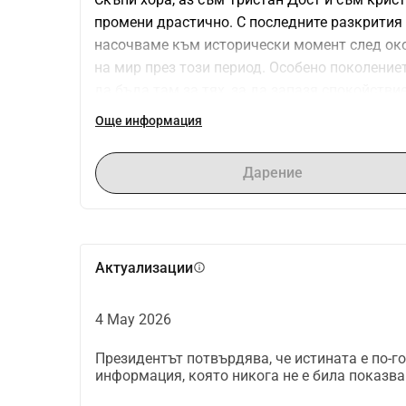
промени драстично. С последните разкрития 
насочваме към исторически момент след око
на мир през този период. Особено поколениет
да бъда там за тях, за да запазя спокойств
помощ: В момента все още работя активно в 
Още информация
Въпреки това, това ми отнема толкова много 
духовната си задача. Реших да спра физическ
Дарение
върху: Изучаването на освободените досиета
на хора, които изпитват страх от предстоящи
важна мисия, през последното време напълно
чистота. Сега се фокусирам 100% върху естес
Актуализации
info
растеж, за да мога да предоставя спокойстви
Предварително благодаря много.
4 May 2026
Президентът потвърдява, че истината е по-г
информация, която никога не е била показва