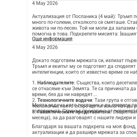
4 May 2026
Актуализация от Посланика (4 май): Тръмп по
много по-големи, отколкото се смяташе. Ста
живота ни по-лесен. Той ни моли да запазим 
помогна в това. Подкрепете мисията: [вашия
Още информация
4 May 2026
Докато подготвям мрежата си, излизат първ
Тръмп и екипът му се подготвят да споделя
интелигенции, които от известно време се 
1.
Наблюдателите
: Същества, които десетил
се отнасяме към Земята. Те са причината да 
време, без да ни навредят.
2.
Технологичните водачи
: Тази група е отг
Моята задача като посланик е да преведа та
технологии, които скоро ще ни помогнат да 
възприемат. Страхът произтича от невежеств
3.
Галактическите представители
: Същества
месеца), за да разговарят с нашите лидери и
Благодаря за вашата подкрепа на моя фонд,
актуализации и да разширя мрежата за спок