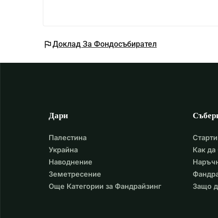
flag
Доклад За Фондосъбирател
Дари
Събер
Палестина
Старти
Украйна
Как да
Наводнение
Наръчн
Земетресение
Фандра
Още Категории за Фандрайзинг
Защо д