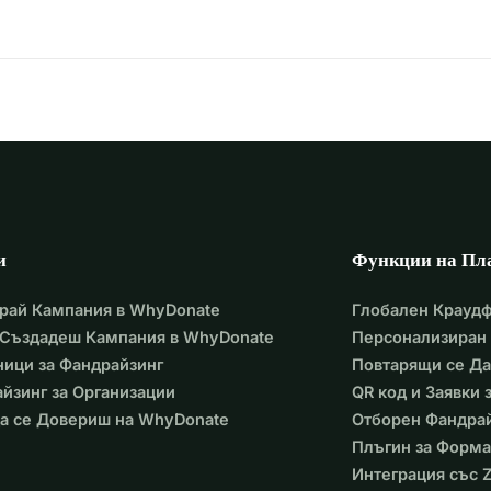
и
Функции на Пл
рай Кампания в WhyDonate
Глобален Крауд
 Създадеш Кампания в WhyDonate
Персонализиран 
ици за Фандрайзинг
Повтарящи се Д
йзинг за Организации
QR код и Заявки
а се Довериш на WhyDonate
Отборен Фандра
Плъгин за Форма
Интеграция със Z