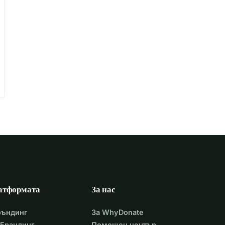
атформата
За нас
фъндинг
За WhyDonate
Брандинг
Помощен център