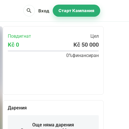
search
Вход
Старт Кампания
Повдигнат
Цел
Kč 0
Kč 50 000
0%
финансиран
Сподели
Дарение
Дарения
Още няма дарения