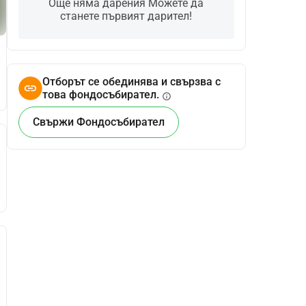
Още няма дарения Можете да
станете първият дарител!
Отборът се обединява и свързва с
това фондосъбирател.
info
Свържи Фондосъбирател