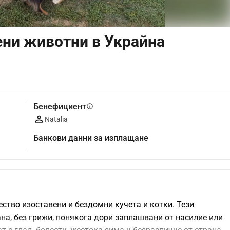
ени животни в Украйна
Бенефициент
info
Natalia
Банкови данни за изплащане
ство изоставени и бездомни кучета и котки. Тези 
на, без грижи, понякога дори заплашвани от насилие или 