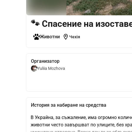
🐾 Спасение на изостав
location_on
Животни
Чехія
Организатор
Yuliia Mozhova
История за набиране на средства
В Украйна, за съжаление, има огромно количе
животни често завършват по улиците, без хра