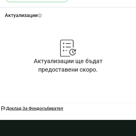
Актуализации
info
Актуализации ще бъдат
предоставени скоро.
flag
Доклад За Фондосъбирател