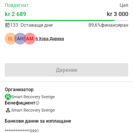
Повдигнат
Цел
kr 2 689
kr 3 000
133
Оставащи дни
89,6%
финансиран
BL
АН
AM
6
Хора Дариха
Сподели
Дарение
Организатор
Smart Recovery Sverige
Бенефициент
info
Smart Recovery Sverige
Банкови данни за изплащане
**************3991