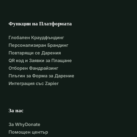
Функции на Платформата
Глобален Краудфъндинг
Персонализиран Брандинг
Повтарящи се Дарения
QR код и Заявки за Плащане
Отборен Фандрайзинг
Плъгин за Форма за Дарение
Интеграция със Zapier
За нас
За WhyDonate
Помощен център