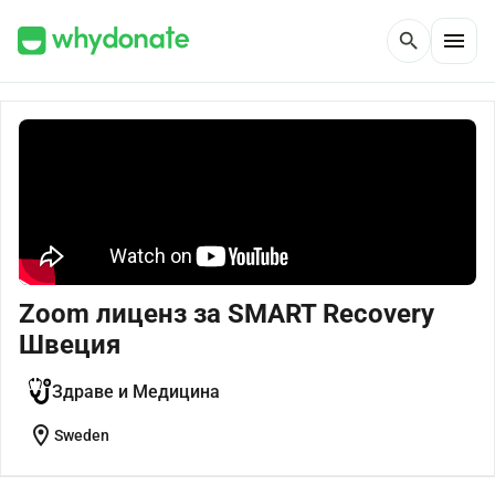
menu
search
Zoom лиценз за SMART Recovery
Швеция
Здраве и Медицина
location_on
Sweden