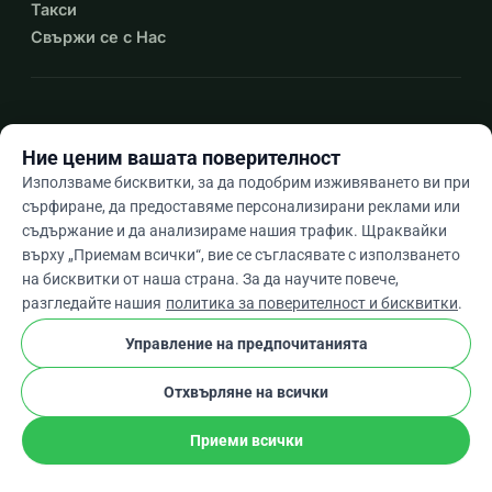
Такси
Свържи се с Нас
expand_more
Още ресурси
Ние ценим вашата поверителност
Използваме бисквитки, за да подобрим изживяването ви при
сърфиране, да предоставяме персонализирани реклами или
съдържание и да анализираме нашия трафик. Щраквайки
arrow_drop_down
Bg
върху „Приемам всички“, вие се съгласявате с използването
на бисквитки от наша страна. За да научите повече,
★★★★★
4,9 / 5 въз основа на 500+ отзива
разгледайте нашия
политика за поверителност и бисквитки
.
Управление на предпочитанията
© 2012–2026
WhyDonate
Поверителност и бисквитки
Отхвърляне на всички
cookie
Общи условия
Настройки На Бисквитките
stripe
Създадено в Европа
★
Проверен Партньор
check
Приеми всички
Дарение
Сподели