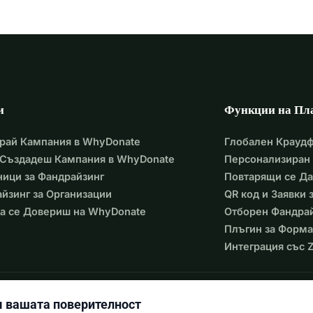
и
Функции на Пл
рай Кампания в WhyDonate
Глобален Крауд
 Създадеш Кампания в WhyDonate
Персонализиран 
ици за Фандрайзинг
Повтарящи се Д
йзинг за Организации
QR код и Заявки
а се Довериш на WhyDonate
Отборен Фандра
Плъгин за Форма
Интеграция със Z
 вашата поверителност