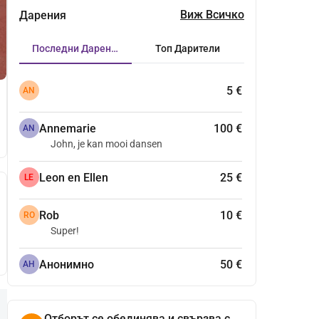
Виж Всичко
Дарения
Последни Дарения
Топ Дарители
5 €
AN
Annemarie
100 €
AN
John, je kan mooi dansen
Leon en Ellen
25 €
LE
Rob
10 €
RO
Super!
Анонимно
50 €
АН
Отборът се обединява и свързва с