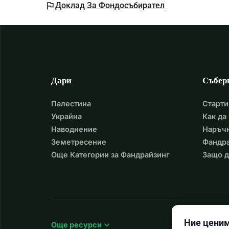
flag
Доклад За Фондосъбирател
Дари
Събер
Палестина
Старти
Украйна
Как да
Наводнение
Наръчн
Земетресение
Фандра
Още Категории за Фандрайзинг
Защо д
Ние ценим
expand_more
Още ресурси