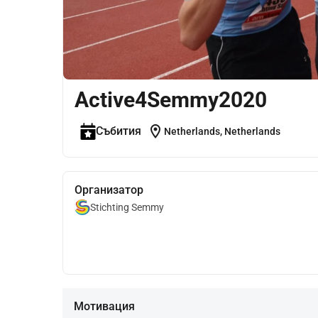
Active4Semmy2020
location_on
Събития
Netherlands, Netherlands
Организатор
Stichting Semmy
Мотивация