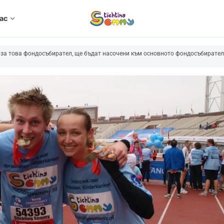
нас
expand_more
за това фондосъбирател, ще бъдат насочени към основното фондосъбирател,