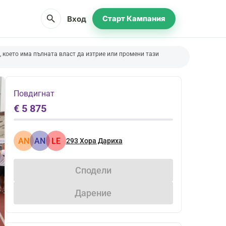
search
Вход
Старт Кампания
 което има пълната власт да изтрие или промени тази
Повдигнат
€ 5 875
AN
AN
LE
293
Хора Дариха
Сподели
Дарение