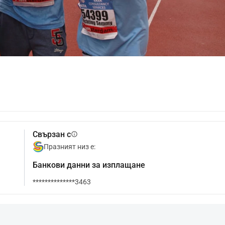
Свързан с
info
Празният низ е:
Банкови данни за изплащане
**************3463