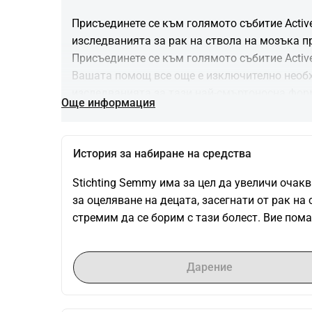
Присъединете се към голямото събитие Activ
изследванията за рак на ствола на мозъка п
Присъединете се към голямото събитие Activ
Вашата помощ все още е изключително необхо
изследванията за тази най-смъртоносна форма
Още информация
работим и ние. И още нещо приятно: всеки мо
Можете да се запишете за ходене, колоездене
бягане. 
История за набиране на средства
Няма значение, стига да се движите и да се 
Stichting Semmy има за цел да увеличи очакв
Какво?
за оцеляване на децата, засегнати от рак на 
• Бягане: 1км детско бягане, 5км, 10км, пол
стремим да се борим с тази болест. Вие пома
• Колоездене: 50км, 100км, 150км
• Ходене: 5км, 10км, 15км, 20км, 30км, 40км 
Кога?
Дарение
• 13 декември 2020 г.
• На живо стартиране в 10:00 чрез livestream