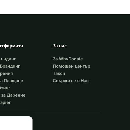
атформата
За нас
фъндинг
За WhyDonate
Брандинг
Помощен център
арения
Такси
 за Плащане
Свържи се с Нас
йзинг
 за Дарение
apier