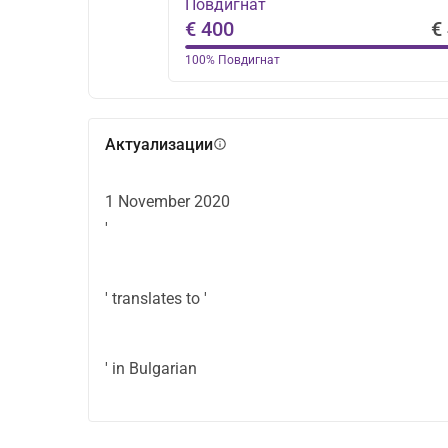
Повдигнат
€ 400
€
100%
Повдигнат
Актуализации
info
1 November 2020
'
' translates to '
' in Bulgarian