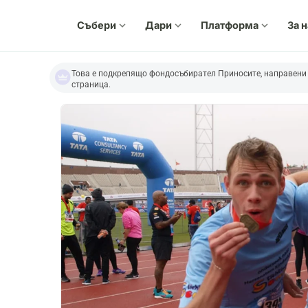
Събери
expand_more
Дари
expand_more
Платформа
expand_more
За 
Това е подкрепящо фондосъбирател Приносите, направени 
страница.