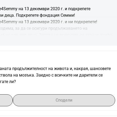
e4Semmy на 13 декември 2020 г. и подкрепете 
ри деца. Подкрепете фондация Семми!
e4Semmy на 13 декември 2020 г. и ни подкрепете!
дима, за да се осигури продължаването на 
 на рак при деца. Затова се включете, от вкъщи, както 
же да участва този път! 
 или бягане. Специално за децата има дори и детско 
спонсорирате.
аната продължителност на живота и, накрая, шансовете 
ствола на мозъка. Заедно с всичките ни дарители се 
овин маратон или цял маратон
гате ли?
или 50км
Сподели