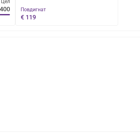
Цел
 400
Повдигнат
€ 119