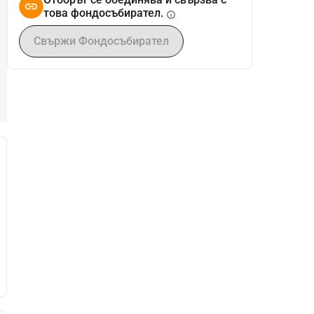
това фондосъбирател.
info
Свържи Фондосъбирател