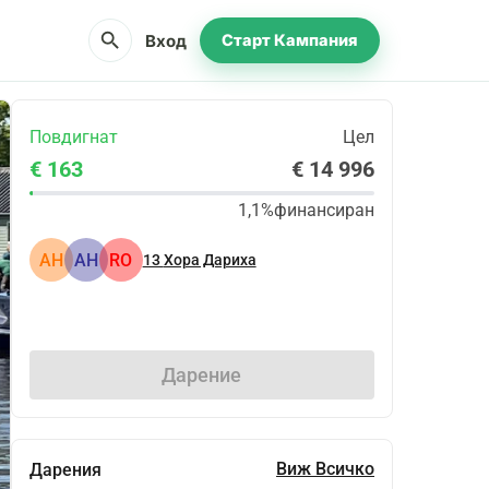
search
Вход
Старт Кампания
Повдигнат
Цел
€ 163
€ 14 996
1,1%
финансиран
АН
АН
RO
13
Хора Дариха
Сподели
Дарение
Виж Всичко
Дарения