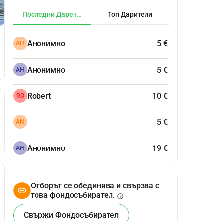
Последни Дарения
Топ Дарители
Анонимно
5 €
АН
Анонимно
5 €
АН
Robert
10 €
RO
5 €
AN
Анонимно
19 €
АН
Отборът се обединява и свързва с
това фондосъбирател.
info
Свържи Фондосъбирател