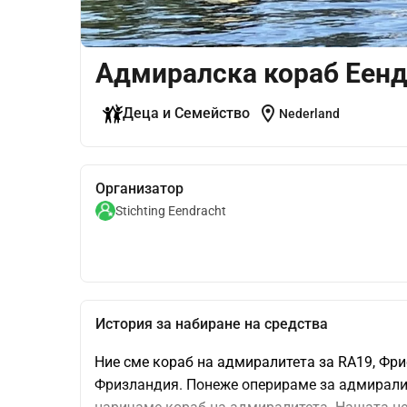
Адмиралска кораб Еенд
location_on
Деца и Семейство
Nederland
Организатор
Stichting Eendracht
История за набиране на средства
Ние сме кораб на адмиралитета за RA19, Фрис
Фризландия. Понеже оперираме за адмиралите