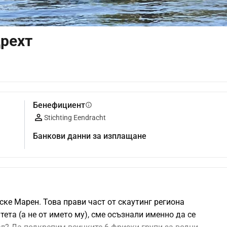
рехт
Бенефициент
info
Stichting Eendracht
Банкови данни за изплащане
ке Марен. Това прави част от скаутинг региона 
та (а не от името му), сме осъзнали именно да се 