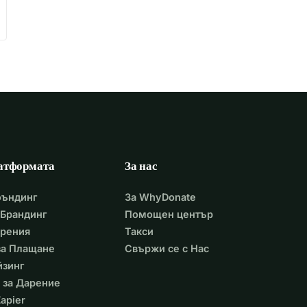
атформата
За нас
фъндинг
За WhyDonate
Брандинг
Помощен център
арения
Такси
 за Плащане
Свържи се с Нас
йзинг
 за Дарение
apier