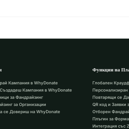
 беше откаран във Фризландия, за да продължи своята 
бът се почиства и подреди, старият воден резервоар се 
ине проверката без проблеми. Тъй като Индрехт е сега 
ълно със съответната дреха и, както се полага в 
дите изчезнаха и проектите спряха.
и
Функции на Пл
тврати този кораб, който е на над 100 години, да стане 
рай Кампания в WhyDonate
Глобален Крауд
 Създадеш Кампания в WhyDonate
Персонализиран 
ри. Надяваме се, че ще ни помогнете.
ици за Фандрайзинг
Повтарящи се Д
йзинг за Организации
QR код и Заявки
а се Довериш на WhyDonate
Отборен Фандра
Плъгин за Форма
Интеграция със Z