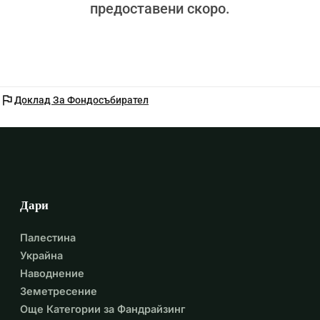
предоставени скоро.
flag
Доклад За Фондосъбирател
Дари
Палестина
Украйна
Наводнение
Земетресение
Още Категории за Фандрайзинг