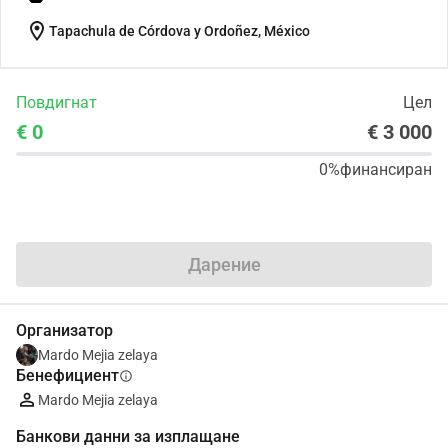
location_on
Tapachula de Córdova y Ordoñez, México
Повдигнат
Цел
€ 0
€ 3 000
0%
финансиран
Сподели
Дарение
Организатор
Mardo Mejia zelaya
Бенефициент
info
Mardo Mejia zelaya
Банкови данни за изплащане