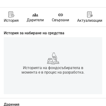
groups
link
Дарители
Свързани
История
Актуализации
История за набиране на средства
Историята на фондосъбиратела в
момента е в процес на разработка.
Дарения