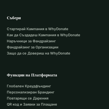
Събери
Стартирай Кампания в WhyDonate
Как да Създадеш Кампания в WhyDonate
Наръчници за Фандрайзинг
Фандрайзинг за Организации
Защо да се Довериш на WhyDonate
Функции на Платформата
Глобален Краудфъндинг
Персонализиран Брандинг
Повтарящи се Дарения
QR код и Заявки за Плащане