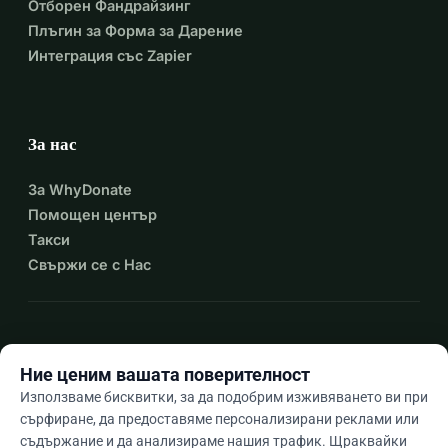
Отборен Фандрайзинг
Плъгин за Форма за Дарение
Интеграция със Zapier
За нас
За WhyDonate
Помощен център
Такси
Свържи се с Нас
expand_more
Още ресурси
Ние ценим вашата поверителност
Използваме бисквитки, за да подобрим изживяването ви при
сърфиране, да предоставяме персонализирани реклами или
съдържание и да анализираме нашия трафик. Щраквайки