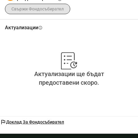
Свържи Фондосъбирател
Актуализации
info
Актуализации ще бъдат
предоставени скоро.
flag
Доклад За Фондосъбирател