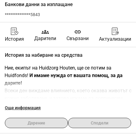
Банкови данни за изплащане
**************5843
groups
link
Дарители
Свързани
История
Актуализации
История за набиране на средства
Ние, екипът на Huidzorg Houten, ще се потим за 
Huidfonds! 
И имаме нужда от вашата помощ, за да 
дарите!
Всеки ден виждаме влиянието, което оказва животът с 
кожно заболяване, и затова искаме да допринесем 
малко, за да направим това малко по-добро!
Още информация
На 9 ноември участваме в събитие за бягане в Houten 
и ще пробягаме (малки) 5 км за Huidfonds. Huidfonds 
Дарение
Сподели
работи по различни проекти, за да подобри живота на 