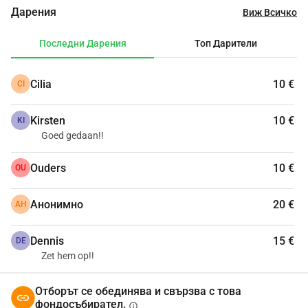
хората с кожно заболяване.
Дарения
Виж Всичко
Искаш ли да ни подкрепиш? 
Тогава дари сега!
Предварително благодаря!
Последни Дарения
Топ Дарители
Екип Huidzorg Houten
Cilia
10 €
CI
Kirsten
10 €
KI
Goed gedaan!!
Ouders
10 €
OU
Анонимно
20 €
АН
Dennis
15 €
DE
Zet hem op!!
Отборът се обединява и свързва с това
фондосъбирател.
info