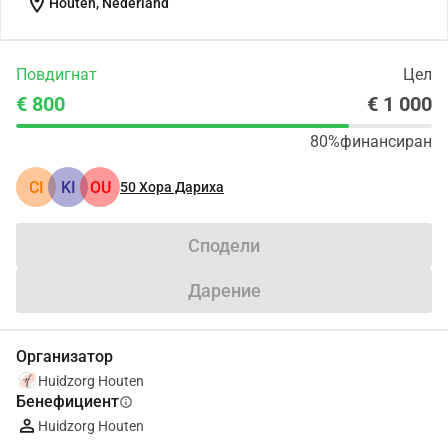
location_on
Houten, Nederland
Повдигнат
Цел
€ 800
€ 1 000
80%
финансиран
CI
KI
OU
50
Хора Дариха
Сподели
Дарение
Организатор
Huidzorg Houten
Бенефициент
info
Huidzorg Houten