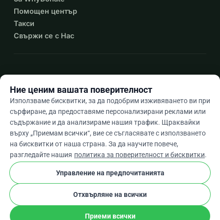
Помощен център
Такси
Свържи се с Нас
expand_more
Още ресурси
Ние ценим вашата поверителност
Използваме бисквитки, за да подобрим изживяването ви при
сърфиране, да предоставяме персонализирани реклами или
съдържание и да анализираме нашия трафик. Щраквайки
arrow_drop_down
Bg
върху „Приемам всички“, вие се съгласявате с използването
на бисквитки от наша страна. За да научите повече,
★★★★★
4,9 / 5 въз основа на 500+ отзива
разгледайте нашия
политика за поверителност и бисквитки
.
Управление на предпочитанията
© 2012–2026
WhyDonate
Поверителност и бисквитки
Отхвърляне на всички
cookie
Общи условия
Настройки На Бисквитките
stripe
Създадено в Европа
★
Проверен Партньор
check
Приеми всички