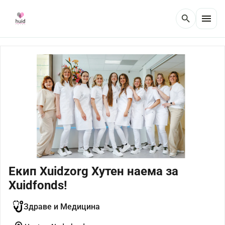
menu
search
Екип Хuidzorg Хутен наема за
Хuidfonds!
Здраве и Медицина