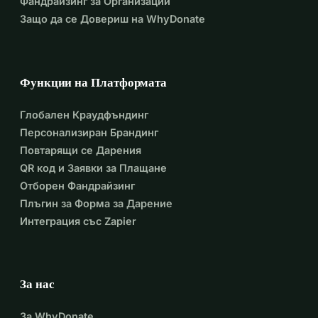
Фандрайзинг за Организации
Защо да се Довериш на WhyDonate
Функции на Платформата
Глобален Краудфъндинг
Персонализиран Брандинг
Повтарящи се Дарения
QR код и Заявки за Плащане
Отборен Фандрайзинг
Плъгин за Форма за Дарение
Интеграция със Zapier
За нас
За WhyDonate