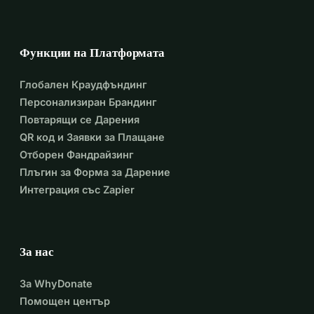
Ниммердор, можеш да паркираш срещу сградата.
Ето тук е пинът за паркинга: 
https://maps.app.goo.gl/rKUmhZCeonCQEwXSA
Функции на Платформата
Имаш ли стари крака? Няма проблем, опитай да 
Глобален Краудфъндинг
паркираш в ъгъла на терена или точно извън него. 
Персонализиран Брандинг
Повтарящи се Дарения
QR код и Заявки за Плащане
Отборен Фандрайзинг
Плъгин за Форма за Дарение
Интеграция със Zapier
За нас
За WhyDonate
Помощен център