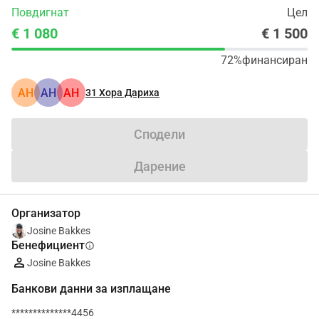
Повдигнат
Цел
€ 1 080
€ 1 500
72%
финансиран
АН
АН
АН
31
Хора Дариха
Сподели
Дарение
Организатор
Josine Bakkes
Бенефициент
info
Josine Bakkes
Банкови данни за изплащане
**************4456