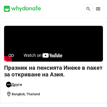
menu
search
Празник на пенсията Инеке в пакет
за откриване на Азия.
Други
location_on
Bangkok, Thailand