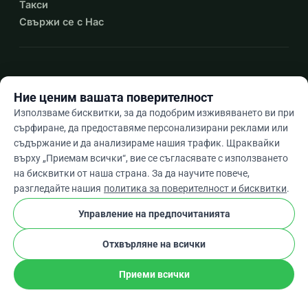
Такси
Свържи се с Нас
expand_more
Още ресурси
Ние ценим вашата поверителност
Използваме бисквитки, за да подобрим изживяването ви при
сърфиране, да предоставяме персонализирани реклами или
съдържание и да анализираме нашия трафик. Щраквайки
arrow_drop_down
Bg
върху „Приемам всички“, вие се съгласявате с използването
на бисквитки от наша страна. За да научите повече,
★★★★★
4,9 / 5 въз основа на 500+ отзива
разгледайте нашия
политика за поверителност и бисквитки
.
Управление на предпочитанията
© 2012–2026
WhyDonate
Поверителност и бисквитки
Отхвърляне на всички
cookie
Общи условия
Настройки На Бисквитките
stripe
Създадено в Европа
★
Проверен Партньор
check
Приеми всички
Сподели
Дарение