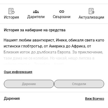
groups
link
Дарители
Свързани
История
Актуализации
История за набиране на средства
Нашият любим авантюрист, Инеке, обикаля света като 
истински глобтротър, от Америка до Африка, от 
Близкия изток до дълбоката Европа. За приключение, 
тази дама не се колебае. Но чакай, нещо липсва в 
нейния списък... Тромбон... Азия!
Още информация
Да, четеш правилно. Инеке никога не е виждала 
отблизо пагодите на Тайланд, къритата на Индия и 
Дарение
Сподели
райските плажове на Индонезия.
Дарения
Виж Всичко
И така, ето ни тук, на мисия да повдигнем желанието 
на Инеке за пътуване до нови висини, и имаме нужда 