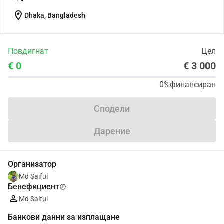
location_on
Dhaka, Bangladesh
Повдигнат
Цел
€ 0
€ 3 000
0%
финансиран
Сподели
Дарение
Организатор
Md Saiful
Бенефициент
info
Md Saiful
Банкови данни за изплащане