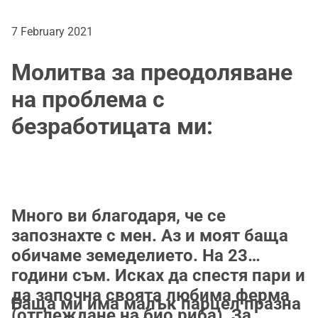
7 February 2021
Молитва за преодоляване
на проблема с
безработицата ми:
Много ви благодаря, че се
запознахте с мен. Аз и моят баща
обичаме земеделието. На 23
години съм. Исках да спестя пари и
да започна своята любима ферма
Баща ми има малък парцел празна
(отглеждане на био риба). За