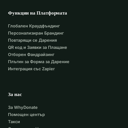
Функции на Платформата
Глобален Краудфъндинг
Персонализиран Брандинг
Повтарящи се Дарения
QR код и Заявки за Плащане
Отборен Фандрайзинг
Плъгин за Форма за Дарение
Интеграция със Zapier
За нас
За WhyDonate
Помощен център
Такси