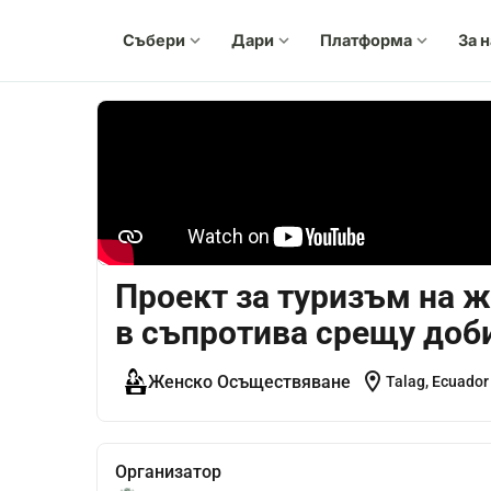
Събери
expand_more
Дари
expand_more
Платформа
expand_more
За 
Проект за туризъм на ж
в съпротива срещу доби
location_on
Женско Осъществяване
Talag, Ecuador
Организатор