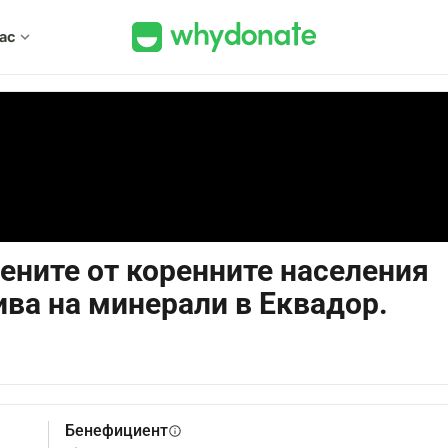
нас
expand_more
ените от коренните населения
ва на минерали в Еквадор.
Бенефициент
info