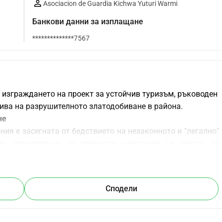
Asociacion de Guardia Kichwa Yuturi Warmi
Банкови данни за изплащане
**************7567
 изграждането на проект за устойчив туризъм, ръководен 
ива на разрушителното златодобиване в района. 
не 
ия е засегната от бедствието на незаконното и "легално" 
те, управлявани от признати компании, се считат за 
о често влизат в техните територии без предварително 
 без екологични разрешителни. Негативните въздействия 
 обезлесяването и замърсяването на почвата и реките с 
Сподели
еса на извличане, предимно живак. В допълнение към 
е на амазонската джунгла, замърсяването носи редица 
то зависят от речната вода за оцеляване, като кожни 