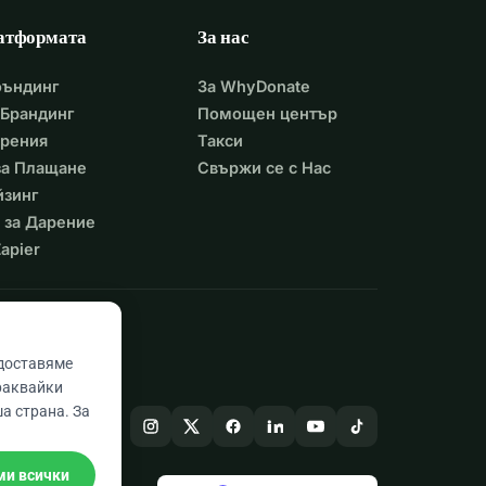
атформата
За нас
фъндинг
За WhyDonate
Брандинг
Помощен център
арения
Такси
 за Плащане
Свържи се с Нас
йзинг
 за Дарение
apier
едоставяме
раквайки
а страна. За
ми всички