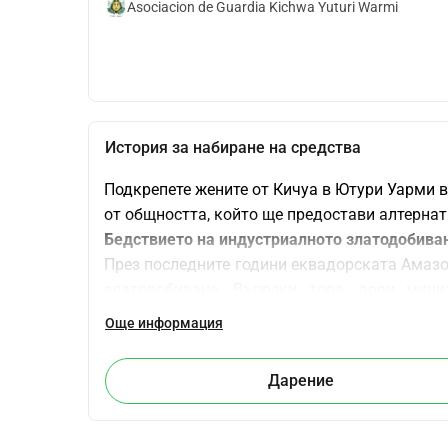
Asociacion de Guardia Kichwa Yuturi Warmi
История за набиране на средства
Подкрепете жените от Кичуа в Ютури Уарми в
от общността, който ще предостави алтернат
Бедствието на индустриалното златодобива
През последните години еквадорската Амазон
златодобиване. Въпреки това, дори мини
незаконни от местното население, тъй кат
Още информация
свободно и информирано съгласие и работят
на индустриалното златодобиване започват с
Дарение
токсичните химикали, използвани в проц
унищожаването на ценната биоразнообрази
здравословни проблеми за общностите, кои