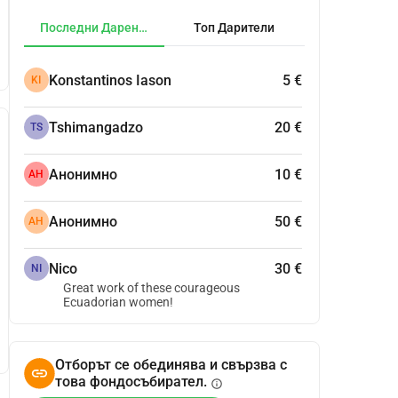
Последни Дарения
Топ Дарители
Konstantinos Iason
5 €
KI
Tshimangadzo
20 €
TS
Анонимно
10 €
АН
Анонимно
50 €
АН
Nico
30 €
NI
Great work of these courageous
Ecuadorian women!
Отборът се обединява и свързва с
това фондосъбирател.
info