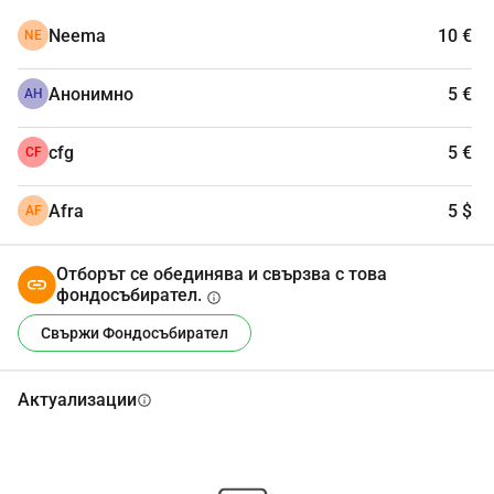
Neema
10 €
NE
Анонимно
5 €
АН
cfg
5 €
CF
Afra
5 $
AF
Отборът се обединява и свързва с това
фондосъбирател.
info
Свържи Фондосъбирател
Актуализации
info