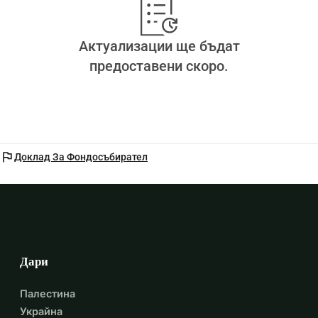
Актуализации ще бъдат
предоставени скоро.
flag
Доклад За Фондосъбирател
Дари
Палестина
Украйна