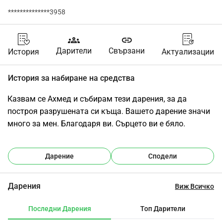
**************3958
groups
link
Дарители
Свързани
История
Актуализации
История за набиране на средства
Казвам се Ахмед и събирам тези дарения, за да 
построя разрушената си къща. Вашето дарение значи 
много за мен. Благодаря ви. Сърцето ви е бяло.
Дарение
Сподели
Дарения
Виж Всичко
Последни Дарения
Топ Дарители