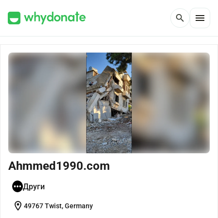
menu
search
Ahmmed1990.com
Други
location_on
49767 Twist, Germany