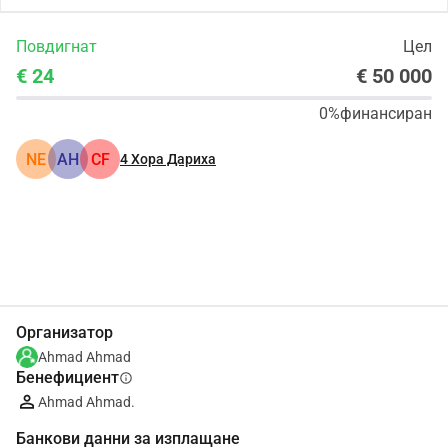
Повдигнат
Цел
€ 24
€ 50 000
0%
финансиран
NE
АН
CF
4
Хора Дариха
Сподели
Дарение
Организатор
Ahmad Ahmad
Бенефициент
info
Ahmad Ahmad.
Банкови данни за изплащане