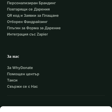
Персонализиран Брандинг
Повтарящи се Дарения
QR код и Заявки за Плащане
Отборен Фандрайзинг
Плъгин за Форма за Дарение
Интеграция със Zapier
За нас
За WhyDonate
Помощен център
Такси
Свържи се с Нас
expand_more
Още ресурси