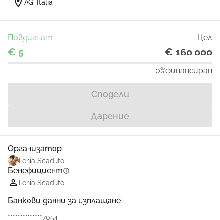
location_on
AG, Italia
Повдигнат
Цел
€ 5
€ 160 000
0%
финансиран
Сподели
Дарение
Организатор
Ilenia Scaduto
Бенефициент
info
Ilenia Scaduto
Банкови данни за изплащане
**************7054