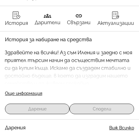
groups
link
Дарители
Свързани
История
Актуализации
История за набиране на средства
Здравейте на всички! Аз съм Иления и заедно с моя 
приятел търсим начин да осъществим мечтата 
си да купим къща. Искаме да създадем стабилно и 
достойно бъдеще, в което да изградим нашето 
семейство и да живеем спокойно.
Нашата цел е да съберем 160 000 евро, за да 
Още информация
покрием разходите за покупката на нашия 
дългоочакван дом. Всеки принос, голям или малък, 
Дарение
Сподели
ще ни приближи с една крачка повече към нашата 
мечта.
Дарения
Виж Всичко
Ние сме изключително благодарни за вашата 
подкрепа и за помощта ви да постигнем този 