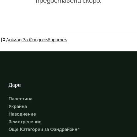
предоставени скоро.
flag
Доклад За Фондосъбирател
Дари
Палестина
Украйна
Наводнение
Земетресение
Още Категории за Фандрайзинг