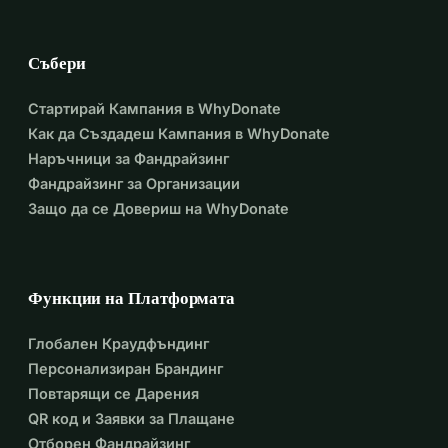
Събери
Стартирай Кампания в WhyDonate
Как да Създадеш Кампания в WhyDonate
Наръчници за Фандрайзинг
Фандрайзинг за Организации
Защо да се Довериш на WhyDonate
Функции на Платформата
Глобален Краудфъндинг
Персонализиран Брандинг
Повтарящи се Дарения
QR код и Заявки за Плащане
Отборен Фандрайзинг