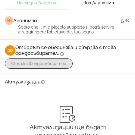
Последни Дарения
Топ Дарители
важен етап в живота си.
От все сърце благодаря!
Анонимно
5 €
АН
Spero che il mio piccolo supporto ti potrà servire
a raggiungere l’obiettivo del tuo sogno.
Отборът се обединява и свързва с това
фондосъбирател.
info
Свържи Фондосъбирател
Актуализации
info
Актуализации ще бъдат