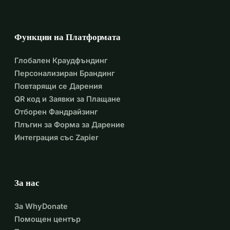
Функции на Платформата
Глобален Краудфъндинг
Персонализиран Брандинг
Повтарящи се Дарения
QR код и Заявки за Плащане
Отборен Фандрайзинг
Плъгин за Форма за Дарение
Интеграция със Zapier
За нас
За WhyDonate
Помощен център