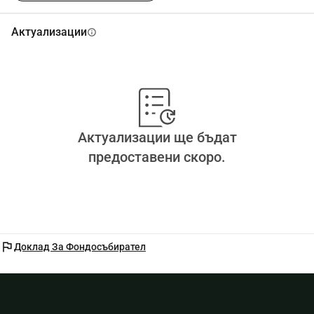
Актуализации
info
Актуализации ще бъдат
предоставени скоро.
flag
Доклад За Фондосъбирател