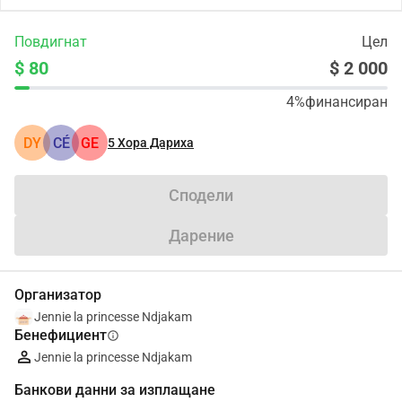
Повдигнат
Цел
$ 80
$ 2 000
4%
финансиран
DY
CÉ
GE
5
Хора Дариха
Сподели
Дарение
Организатор
Jennie la princesse Ndjakam
Бенефициент
info
Jennie la princesse Ndjakam
Банкови данни за изплащане