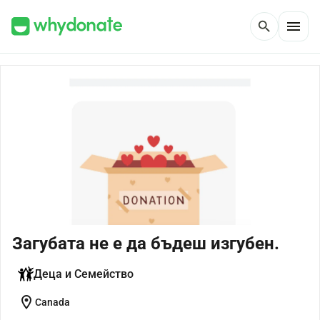
menu
search
Загубата не е да бъдеш изгубен.
Деца и Семейство
location_on
Canada