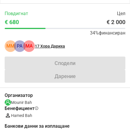
Повдигнат
Цел
€ 680
€ 2 000
34%
финансиран
MM
PA
MA
17
Хора Дариха
Сподели
Дарение
Организатор
Mounir Bah
Бенефициент
info
Hamed Bah
Банкови данни за изплащане