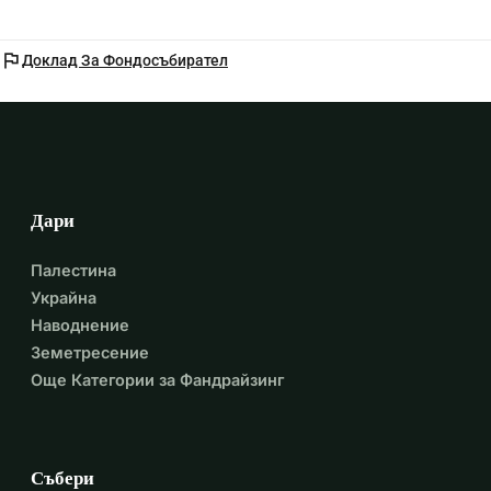
flag
Доклад За Фондосъбирател
Дари
Палестина
Украйна
Наводнение
Земетресение
Още Категории за Фандрайзинг
Събери