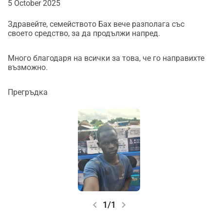
5 October 2025
Здравейте, семейството Бах вече разполага със
своето средство, за да продължи напред.
Много благодаря на всички за това, че го направихте
възможно.
Прегръдка
chevron_left
chevron_right
1/1