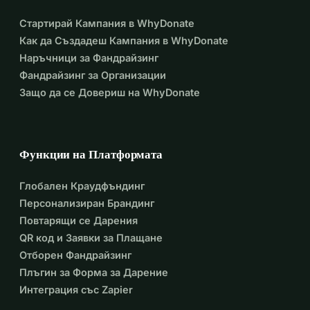
Стартирай Кампания в WhyDonate
Как да Създадеш Кампания в WhyDonate
Наръчници за Фандрайзинг
Фандрайзинг за Организации
Защо да се Довериш на WhyDonate
Функции на Платформата
Глобален Краудфъндинг
Персонализиран Брандинг
Повтарящи се Дарения
QR код и Заявки за Плащане
Отборен Фандрайзинг
Плъгин за Форма за Дарение
Интеграция със Zapier