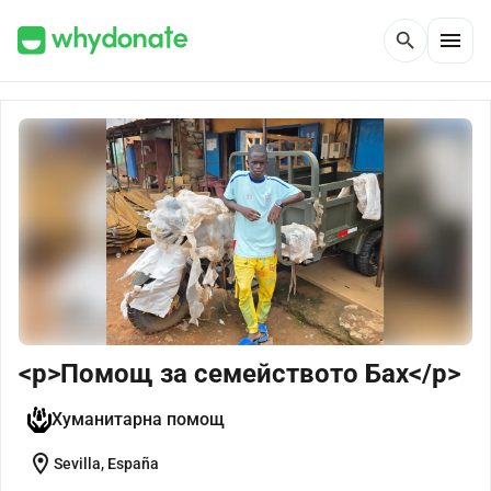
menu
search
<p>Помощ за семейството Бах</p>
Хуманитарна помощ
location_on
Sevilla, España