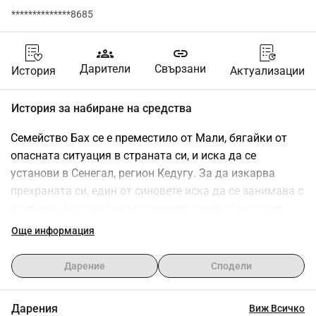
**************8685
groups
link
Дарители
Свързани
История
Актуализации
История за набиране на средства
Семейство Бах се е преместило от Мали, бягайки от 
опасната ситуация в страната си, и иска да се 
установи в Сенегал, регион Кедугу. За да изкарва 
прехраната си, един от синовете иска да се занимава с 
доставка на стоки за магазините с малък мотокар. 
Той трябва да събере достатъчно средства за 
Още информация
закупуването на този мотокар, за да може да изкарва 
прехраната си и да се установи с семейството си в 
Дарение
Сподели
Сенегал. Цената му е 1.300.000 сенегалски франка, 
приблизително 2.000 евро.
Дарения
Виж Всичко