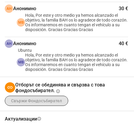
Анонимно
30 €
АН
Hola, Por este y otro medio ya hemos alcanzado el
objetivo, la familia BAH os lo agradece de todo corazón.
MB
Os informaremos en cuanto tengan el vehículo a su
disposición. Gracias Gracias Gracias
Анонимно
40 €
АН
Ubuntu
Hola, Por este y otro medio ya hemos alcanzado el
objetivo, la familia BAH os lo agradece de todo corazón.
MB
Os informaremos en cuanto tengan el vehículo a su
disposición. Gracias Gracias Gracias
Отборът се обединява и свързва с това
фондосъбирател.
info
Свържи Фондосъбирател
Актуализации
info