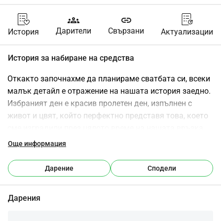
groups
link
Дарители
Свързани
История
Актуализации
История за набиране на средства
Откакто започнахме да планираме сватбата си, всеки 
малък детайл е отражение на нашата история заедно. 
Избраният ден е красив пролетен ден, изпълнен с 
живот и цвят, който перфектно представя това, което 
сме изградили през цялото време на нашата връзка.
Мястото, което избрахме за церемонията, е 
Още информация
очарователна градина, украсена с цветя, които сме 
подбрали заедно. Всеки ъгъл е декориран с любимите 
Дарение
Сподели
ни цветове, създавайки магическа атмосфера, която 
ни пренася в специалните моменти, които сме 
Дарения
споделили.