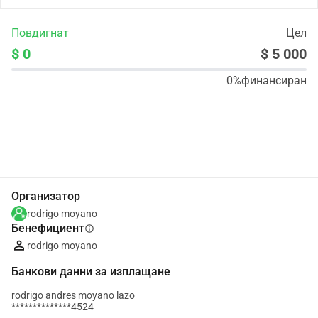
Повдигнат
Цел
$ 0
$ 5 000
0%
финансиран
Сподели
Дарение
Организатор
rodrigo moyano
Бенефициент
info
rodrigo moyano
Банкови данни за изплащане
rodrigo andres moyano lazo
**************4524