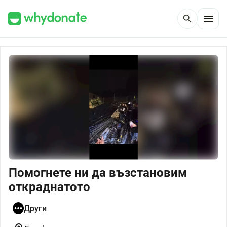
menu
search
Помогнете ни да възстановим
откраднатото
Други