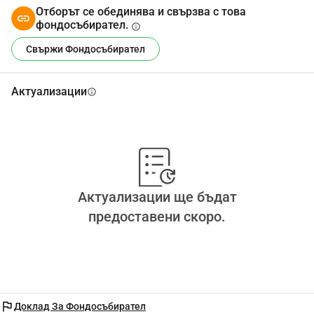
Отборът се обединява и свързва с това
фондосъбирател.
info
Свържи Фондосъбирател
Актуализации
info
Актуализации ще бъдат
предоставени скоро.
flag
Доклад За Фондосъбирател