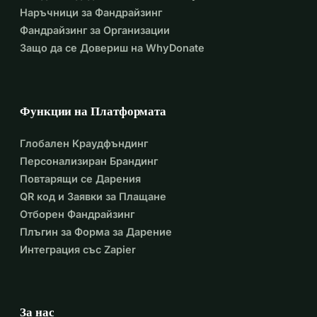
Наръчници за Фандрайзинг
Фандрайзинг за Организации
Защо да се Довериш на WhyDonate
Функции на Платформата
Глобален Краудфъндинг
Персонализиран Брандинг
Повтарящи се Дарения
QR код и Заявки за Плащане
Отборен Фандрайзинг
Плъгин за Форма за Дарение
Интеграция със Zapier
За нас