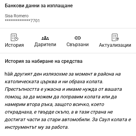
Банкови данни за изплащане
Sisa Romero
**************7701
groups
link
Дарители
Свързани
История
Актуализации
История за набиране на средства
häй
 другият ден излязохме за момент в района на 
католическата църква и ни обраха колата. 
Престъпността е ужасна и имаме нужда от вашата 
помощ, за да можем да поправим колата или да 
намерим втора ръка, защото всичко, което 
откраднаха, е твърде скъпо, а в тази страна не 
достигат части за стари автомобили. За Саул колата е 
инструментът му за работа.