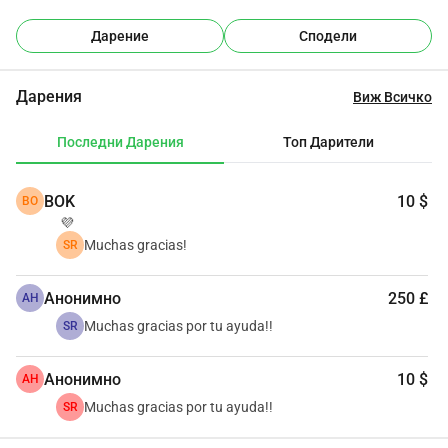
Дарение
Сподели
Дарения
Виж Всичко
Последни Дарения
Топ Дарители
BOK
10 $
BO
💜
Muchas gracias!
SR
Анонимно
250 £
АН
Muchas gracias por tu ayuda!!
SR
Анонимно
10 $
АН
Muchas gracias por tu ayuda!!
SR