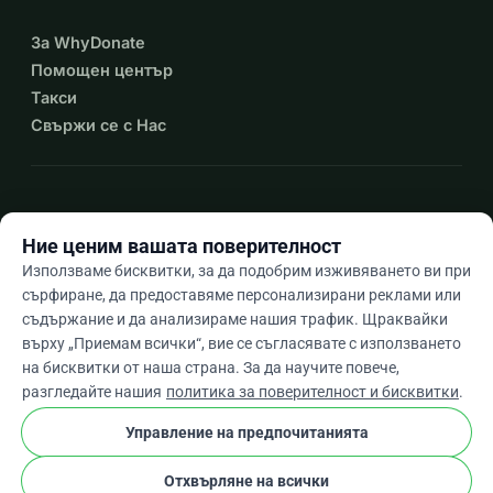
За WhyDonate
Помощен център
Такси
Свържи се с Нас
expand_more
Още ресурси
Ние ценим вашата поверителност
Използваме бисквитки, за да подобрим изживяването ви при
сърфиране, да предоставяме персонализирани реклами или
съдържание и да анализираме нашия трафик. Щраквайки
arrow_drop_down
Bg
върху „Приемам всички“, вие се съгласявате с използването
на бисквитки от наша страна. За да научите повече,
★★★★★
4,9 / 5 въз основа на 500+ отзива
разгледайте нашия
политика за поверителност и бисквитки
.
Управление на предпочитанията
© 2012–2026
WhyDonate
Поверителност и бисквитки
Отхвърляне на всички