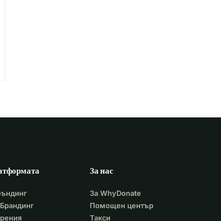
атформата
За нас
фъндинг
За WhyDonate
Брандинг
Помощен център
арения
Такси