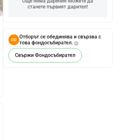
Още няма дарения Можете да
станете първият дарител!
Отборът се обединява и свързва с
това фондосъбирател.
info
Свържи Фондосъбирател