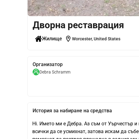
Дворна реставрация
location_on
Жилище
Worcester, United States
Организатор
Debra Schramm
История за набиране на средства
Hi. Името ми е Дебра. Аз съм от Уърчестър и
всички да се усмихнат, затова искам да събе