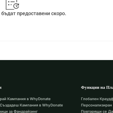
 бъдат предоставени скоро.
и
Функции на Пл
рай Кампания в WhyDonate
Глобален Крауд
 Създадеш Кампания в WhyDonate
Персонализиран 
ици за Фандрайзинг
Повтарящи се Д