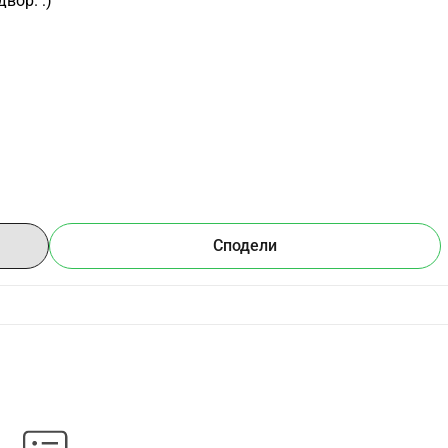
вор. :)
Сподели