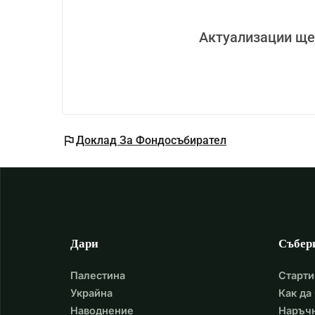
Актуализации ще
flag
Доклад За Фондосъбирател
Дари
Събер
Палестина
Старти
Украйна
Как да
Наводнение
Наръчн