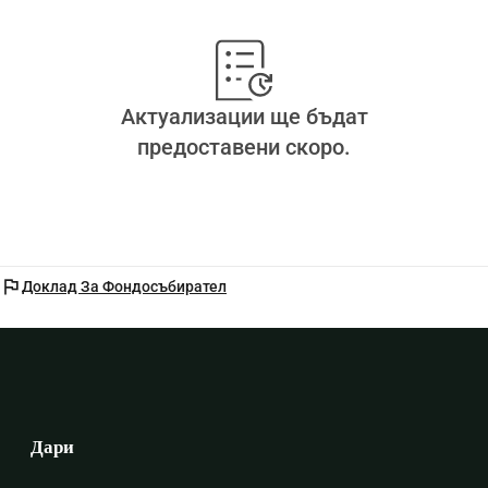
Актуализации ще бъдат
предоставени скоро.
flag
Доклад За Фондосъбирател
Дари