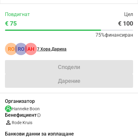
Повдигнат
Цел
€ 75
€ 100
75%
финансиран
RO
RO
АН
7
Хора Дариха
Сподели
Дарение
Организатор
Hanneke Boon
Бенефициент
info
Rode Kruis
Банкови данни за изплащане