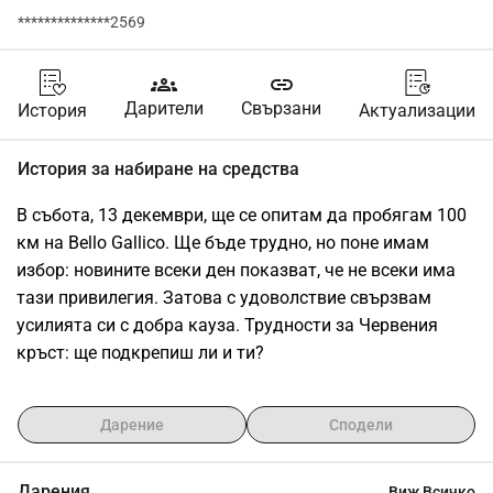
**************2569
groups
link
Дарители
Свързани
История
Актуализации
История за набиране на средства
В събота, 13 декември, ще се опитам да пробягам 100 
км на Bello Gallico. Ще бъде трудно, но поне имам 
избор: новините всеки ден показват, че не всеки има 
тази привилегия. Затова с удоволствие свързвам 
усилията си с добра кауза. Трудности за Червения 
кръст: ще подкрепиш ли и ти?
Дарение
Сподели
Дарения
Виж Всичко