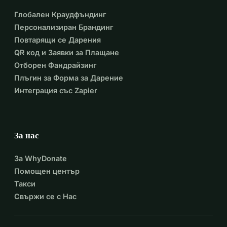
Глобален Краудфъндинг
Персонализиран Брандинг
Повтарящи се Дарения
QR код и Заявки за Плащане
Отборен Фандрайзинг
Плъгин за Форма за Дарение
Интеграция със Zapier
За нас
За WhyDonate
Помощен център
Такси
Свържи се с Нас