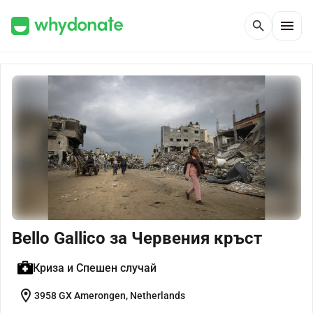
menu
search
Bello Gallico за Червения кръст
Криза и Спешен случай
location_on
3958 GX Amerongen, Netherlands