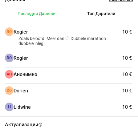
Последни Дарения
Топ Дарители
Rogier
10 €
RO
Zoals beloofd. Meer dan 🫥 Dubbele marathon =
dubbele inleg!
Rogier
10 €
RO
Анонимно
10 €
АН
Dorien
10 €
DO
Lidwine
10 €
LI
Актуализации
info