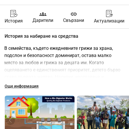
groups
link
Дарители
Свързани
История
Актуализации
История за набиране на средства
В семейства, където ежедневните грижи за храна, 
подслон и безопасност доминират, остава малко 
място за любов и грижа за децата им. Когато 
оцеляването е единственият приоритет, детето бързо 
става първата жертва. Насилие, изоставяне и 
злоупотреба са ежедневна реалност за много деца. В 
Още информация
такава среда, където корупцията подкопава 
доверието в правителството и правосъдната система, 
и където бедността доминира, предоставянето на 
помощ е сложно. Но все пак точно там Фондация 
Кумбатио се ангажира всеки ден с отдаденост. С 
търпение, упоритост и любов се опитваме да дадем на 