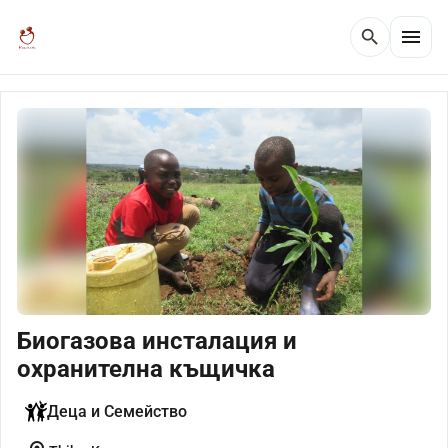
menu
search
Биогазова инсталация и
охранителна къщичка
Деца и Семейство