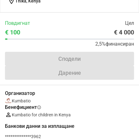
location_on
Thika, Kenya
Повдигнат
Цел
€ 100
€ 4 000
2,5%
финансиран
Сподели
Дарение
Организатор
Kumbatio
Бенефициент
info
Kumbatio for children in Kenya
Банкови данни за изплащане
**************3962