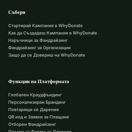
Събери
Стартирай Кампания в WhyDonate
Как да Създадеш Кампания в WhyDonate
Наръчници за Фандрайзинг
Фандрайзинг за Организации
Защо да се Довериш на WhyDonate
Функции на Платформата
Глобален Краудфъндинг
Персонализиран Брандинг
Повтарящи се Дарения
QR код и Заявки за Плащане
Отборен Фандрайзинг
Плъгин за Форма за Дарение