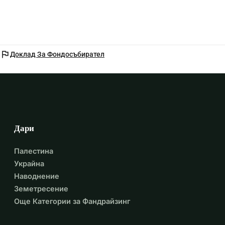
flag
Доклад За Фондосъбирател
Дари
Палестина
Украйна
Наводнение
Земетресение
Още Категории за Фандрайзинг