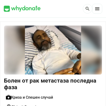
menu
search
Болен от рак метастаза последна
фаза
Криза и Спешен случай