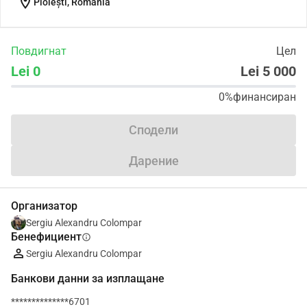
location_on
Ploiești, Romania
Повдигнат
Цел
Lei 0
Lei 5 000
0%
финансиран
Сподели
Дарение
Организатор
Sergiu Alexandru Colompar
Бенефициент
info
Sergiu Alexandru Colompar
Банкови данни за изплащане
**************6701