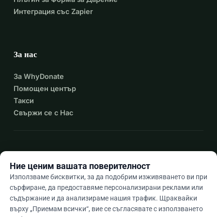
Интеграция със Zapier
За нас
За WhyDonate
Помощен център
Такси
Свържи се с Нас
expand_more
Още ресурси
Ние ценим вашата поверителност
Използваме бисквитки, за да подобрим изживяването ви при
сърфиране, да предоставяме персонализирани реклами или
съдържание и да анализираме нашия трафик. Щраквайки
arrow_drop_down
Bg
върху „Приемам всички“, вие се съгласявате с използването