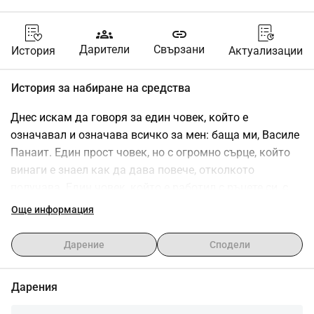
groups
link
Дарители
Свързани
История
Актуализации
История за набиране на средства
Днес искам да говоря за един човек, който е 
означавал и означава всичко за мен: баща ми, Василе 
Панаит. Един прост човек, но с огромно сърце, който 
винаги е знаел как да дава повече, отколкото 
получава. Един човек, който е работил с ръцете си, с 
достойнство и смелост, без да иска нищо в замяна. 
Още информация
Един баща, който не е казвал само думи, а е показвал 
с дела какво означава любовта, жертвата и 
Дарение
Сподели
добротата.Днес, баща ми води най-тежката битка в 
живота си битката с рака в метастаза. И все пак, дори 
Дарения
и пред лицето на болката, несигурността и сложните 
дни, той остава същият: силен, нежен, с очи, пълни със 