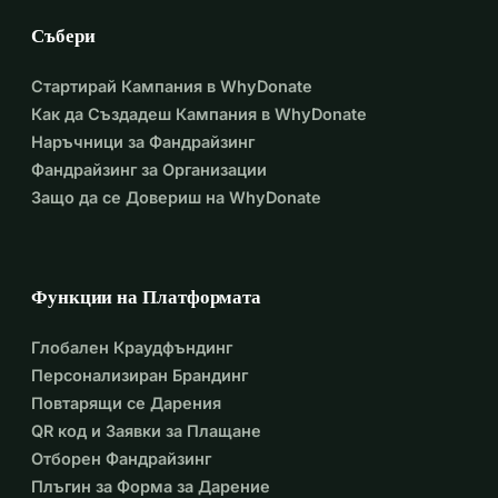
Събери
Стартирай Кампания в WhyDonate
Как да Създадеш Кампания в WhyDonate
Наръчници за Фандрайзинг
Фандрайзинг за Организации
Защо да се Довериш на WhyDonate
Функции на Платформата
Глобален Краудфъндинг
Персонализиран Брандинг
Повтарящи се Дарения
QR код и Заявки за Плащане
Отборен Фандрайзинг
Плъгин за Форма за Дарение