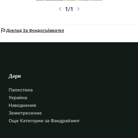
chevron_left
chevron_right
1/1
flag
Доклад За Фондосъбирател
Дари
Палестина
Украйна
Наводнение
Земетресение
Още Категории за Фандрайзинг