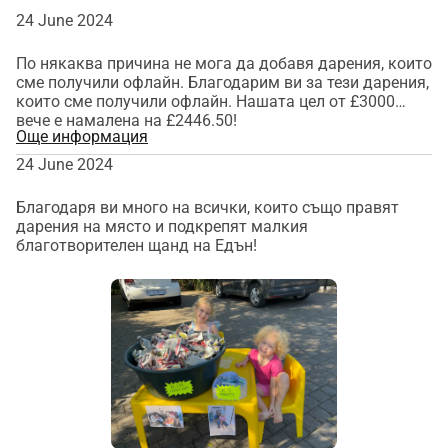
24 June 2024
Смятаме, че такава пътуване би било прекрасна 
възможност за тях. Не само, че ще можем да 
По някаква причина не мога да добавя дарения, които
прекараме ценно време заедно, но смятаме, че това 
сме получили офлайн. Благодарим ви за тези дарения,
ще бъде изключително обогатяващо преживяване за 
които сме получили офлайн. Нашата цел от £3000
вече е намалена на £2446.50!
нашите студенти. Южна Африка и Кения са 
Още информация
изключително различни страни и вярваме, че 
24 June 2024
студентите ще се възползват значително от 
излагането на напълно различна среда, което ще им 
Благодаря ви много на всички, които също правят
даде представа за огромния набор от възможности, 
дарения на място и подкрепят малкия
благотворителен щанд на Едън!
които са отворени пред тях в този свят.
Ако искате да бъдете част от осъществяването на 
това, ще бъдем изключително благодарни.
С любов от семейството Линденберг