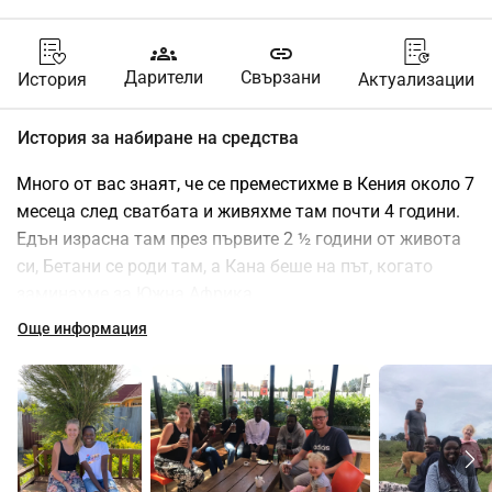
groups
link
Дарители
Свързани
История
Актуализации
История за набиране на средства
Много от вас знаят, че се преместихме в Кения около 7 
месеца след сватбата и живяхме там почти 4 години. 
Едън израсна там през първите 2 ½ години от живота 
си, Бетани се роди там, а Кана беше на път, когато 
заминахме за Южна Африка.
Напускането на Кения беше много трудно и тъжно за 
Още информация
нас. То беше нашият дом. Намерихме прекрасна 
църковна общност и семейство. Основахме фондация 
New Routes организация, която обучава и спонсорира 
сираци млади възрастни в университета. Първите ни 4 
студенти живяха с нас, имахме различни хора от 
църквата, които живееха при нас, и обичахме живота 