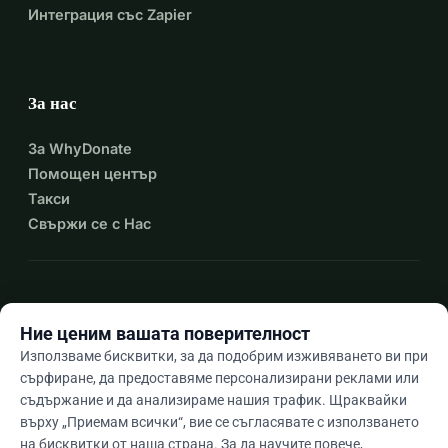
Интеграция със Zapier
За нас
За WhyDonate
Помощен център
Такси
Свържи се с Нас
expand_more
Още ресурси
Ние ценим вашата поверителност
Използваме бисквитки, за да подобрим изживяването ви при
сърфиране, да предоставяме персонализирани реклами или
съдържание и да анализираме нашия трафик. Щраквайки
arrow_drop_down
Bg
върху „Приемам всички“, вие се съгласявате с използването
на бисквитки от наша страна. За да научите повече,