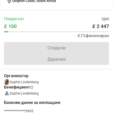
location_on
Dolphin Coast, South Africa
Повдигнат
Цел
£ 100
£ 2 447
4,1%
финансиран
Сподели
Дарение
Организатор
Sophie Lindenberg
Бенефициент
info
Sophie Lindenberg
Банкови данни за изплащане
**************5993