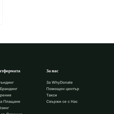
атформата
За нас
фъндинг
За WhyDonate
Брандинг
Помощен център
арения
Такси
 за Плащане
Свържи се с Нас
йзинг