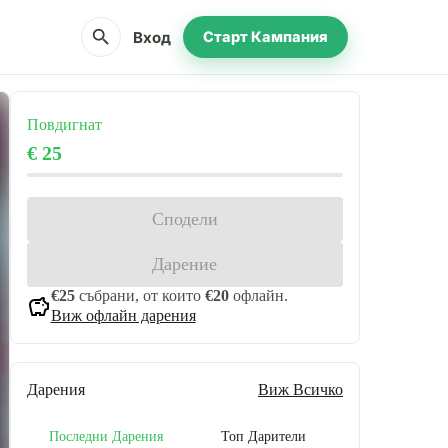
search
Вход
Старт Кампания
Повдигнат
€ 25
Сподели
Дарение
€25
събрани, от които
€20
офлайн.
savings
Виж офлайн дарения
Дарения
Виж Всичко
Последни Дарения
Топ Дарители