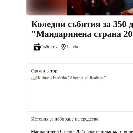
Коледни събития за 350 д
"Мандаринена страна 20
location_on
Събития
Latvia
Организатор
Kulturas biedriba "Alternativa Realitate"
История за набиране на средства
Мандаринена Страна 2025 дарете подарък от коле