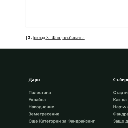
flag
Доклад За Фондосъбирател
Дари
Събер
Палестина
Старти
Украйна
Как да
Наводнение
Наръчн
Земетресение
Фандра
Още Категории за Фандрайзинг
Защо д