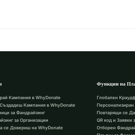
и
Функции на Пл
рай Кампания в WhyDonate
Глобален Крауд
 Създадеш Кампания в WhyDonate
Персонализиран 
ици за Фандрайзинг
Повтарящи се Д
йзинг за Организации
QR код и Заявки
а се Довериш на WhyDonate
Отборен Фандра