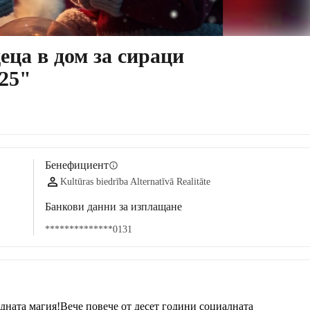
еца в дом за сираци
25"
Бенефициент
info
Kultūras biedrība Alternatīvā Realitāte
Банкови данни за изплащане
**************0131
дната магия!Вече повече от десет години социалната 