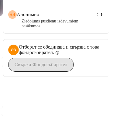
Анонимно
5 €
АН
Ziedojums pusdienu izdevumiem
pasākumos
Отборът се обединява и свързва с това
фондосъбирател.
info
Свържи Фондосъбирател