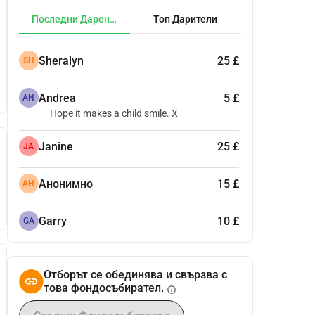
Последни Дарения
Топ Дарители
Sheralyn
25 £
SH
Andrea
5 £
AN
Hope it makes a child smile. X
Janine
25 £
JA
Анонимно
15 £
АН
Garry
10 £
GA
Отборът се обединява и свързва с
това фондосъбирател.
info