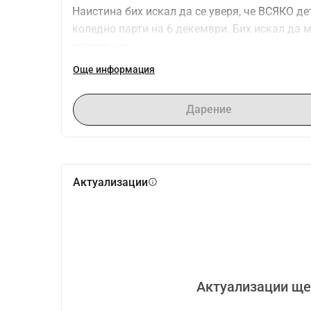
Наистина бих искал да се уверя, че ВСЯКО де
коледно парти на 6 декември. Бих искал да м
опаковано.
Ако можете да направите това възможно, ще 
Още информация
Дарение
Актуализации
info
Актуализации ще