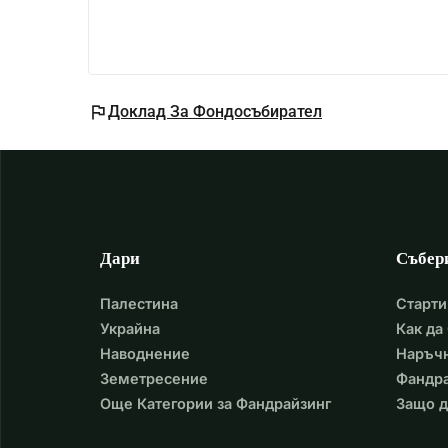
flag
Доклад За Фондосъбирател
Дари
Събер
Палестина
Старти
Украйна
Как да
Наводнение
Наръчн
Земетресение
Фандра
Още Категории за Фандрайзинг
Защо д