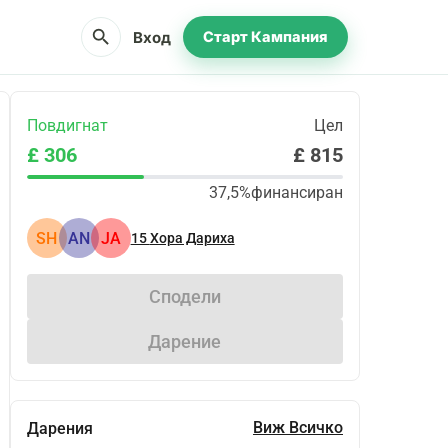
search
Вход
Старт Кампания
Повдигнат
Цел
£ 306
£ 815
37,5%
финансиран
SH
AN
JA
15
Хора Дариха
Сподели
Дарение
Виж Всичко
Дарения