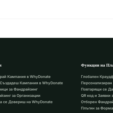
и
Функции на Пл
рай Кампания в WhyDonate
Глобален Крауд
 Създадеш Кампания в WhyDonate
Персонализиран 
ици за Фандрайзинг
Повтарящи се Д
йзинг за Организации
QR код и Заявки
а се Довериш на WhyDonate
Отборен Фандра
Плъгин за Форма