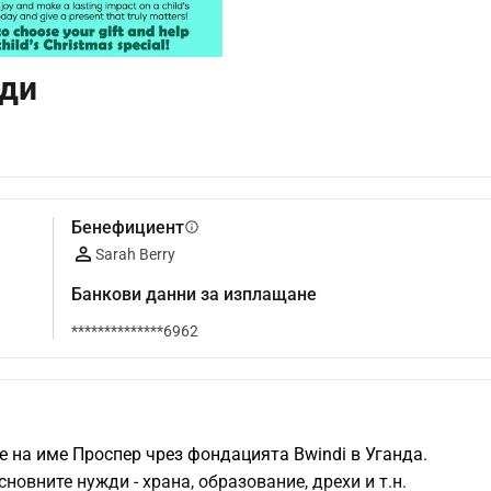
нди
Бенефициент
info
Sarah Berry
Банкови данни за изплащане
**************6962
 на име Проспер чрез фондацията Bwindi в Уганда.
новните нужди - храна, образование, дрехи и т.н.