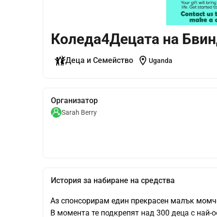
Коледа4Децата на Бви
location_on
Деца и Семейство
Uganda
Организатор
Sarah Berry
История за набиране на средства
Аз спонсорирам един прекрасен малък момче
В момента те подкрепят над 300 деца с най-ос