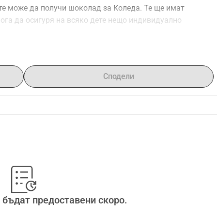
те може да получи шоколад за Коледа. Те ще имат 
ога да осигуря на всяко дете нещо индивидуално 
бъда толкова, толкова благодарен на вас.
Сподели
 бъдат предоставени скоро.