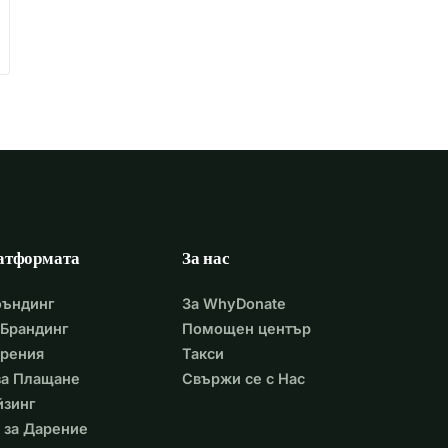
атформата
За нас
фъндинг
За WhyDonate
Брандинг
Помощен център
арения
Такси
 за Плащане
Свържи се с Нас
йзинг
 за Дарение