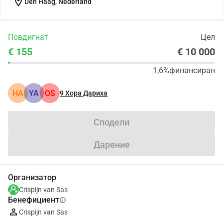
location_on
Den Haag, Nederland
Повдигнат
Цел
€ 155
€ 10 000
1,6%
финансиран
HA
YA
OS
9
Хора Дариха
Сподели
Дарение
Организатор
Crispijn van Sas
Бенефициент
info
Crispijn van Sas