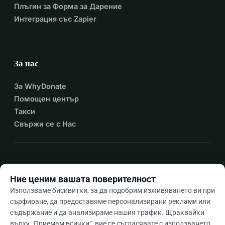
Плъгин за Форма за Дарение
Интеграция със Zapier
За нас
За WhyDonate
Помощен център
Такси
Свържи се с Нас
expand_more
Още ресурси
Ние ценим вашата поверителност
Използваме бисквитки, за да подобрим изживяването ви при
сърфиране, да предоставяме персонализирани реклами или
съдържание и да анализираме нашия трафик. Щраквайки
arrow_drop_down
Bg
върху „Приемам всички“, вие се съгласявате с използването