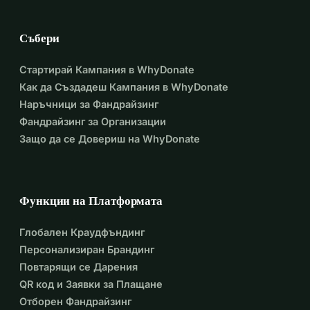
ere-so-chuffed-that-i-frances-sold-today-the-boat-really-
does-have-the-most-ext/1037023371752300/
Събери
Стартирай Кампания в WhyDonate
Как да Създадеш Кампания в WhyDonate
Наръчници за Фандрайзинг
Фандрайзинг за Организации
Защо да се Довериш на WhyDonate
Функции на Платформата
Глобален Краудфъндинг
Персонализиран Брандинг
Повтарящи се Дарения
QR код и Заявки за Плащане
Отборен Фандрайзинг