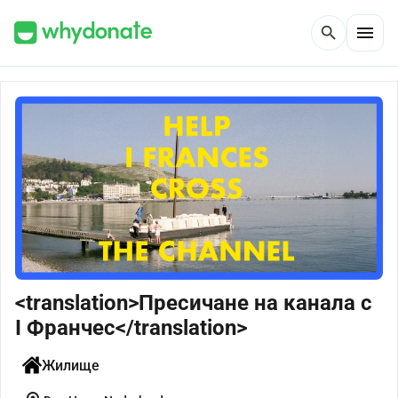
menu
search
<translation>Пресичане на канала с
I Франчес</translation>
Жилище