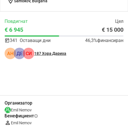
location_on
Samokov, Bulgaria
Повдигнат
Цел
€ 6 945
€ 15 000
341
Оставащи дни
46,3%
финансиран
АН
ДЕ
СИ
187
Хора Дариха
Сподели
Дарение
Организатор
Emil Nemov
Бенефициент
info
Emil Nemov