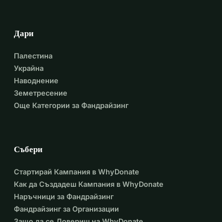
прочетете моята история. Вашата подкрепа ми дава 
сили и надежда да продължа напред и да вярвам, че 
един ден отново ще направя първите си 
Дари
самостоятелни крачки.
Палестина
С благодарност,
Украйна
Емил Немов
Наводнение
Земетресение
Още Категории за Фандрайзинг
Събери
Стартирай Кампания в WhyDonate
Как да Създадеш Кампания в WhyDonate
Наръчници за Фандрайзинг
Фандрайзинг за Организации
Защо да се Довериш на WhyDonate