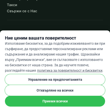
Такси
Свържи се с Нас
expand_more
Още ресурси
Ние ценим вашата поверителност
Използваме бисквитки, за да подобрим изживяването ви при
сърфиране, да предоставяме персонализирани реклами или
съдържание и да анализираме нашия трафик. Щраквайки
arrow_drop_down
Bg
върху „Приемам всички“, вие се съгласявате с използването
на бисквитки от наша страна. За да научите повече,
★★★★★
4,9 / 5 въз основа на 500+ отзива
разгледайте нашия
политика за поверителност и бисквитки
.
Управление на предпочитанията
© 2012–2026
WhyDonate
Поверителност и бисквитки
Отхвърляне на всички
cookie
Общи условия
Настройки На Бисквитките
stripe
Създадено в Европа
★
Проверен Партньор
check
Приеми всички
Сподели
Дарение