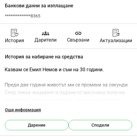
Банкови данни за изплащане
**************8365
groups
link
Дарители
Свързани
История
Актуализации
История за набиране на средства
Казвам се Емил Немов и съм на 30 години.
Преди две години животът ми се промени за секунди. 
След тежък инцидент и падане от височина получих 
множество сериозни травми – счупвания на таза, 
гръбначни прешлени, ребра и лявата ръка, както и 
Още информация
тежки увреждания на нервите.
Дарение
Сподели
Последваха операции, дълги месеци на лечение, 