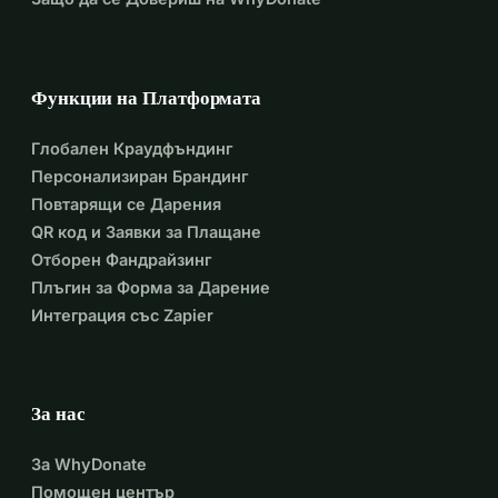
Функции на Платформата
Глобален Краудфъндинг
Персонализиран Брандинг
Повтарящи се Дарения
QR код и Заявки за Плащане
Отборен Фандрайзинг
Плъгин за Форма за Дарение
Интеграция със Zapier
За нас
За WhyDonate
Помощен център