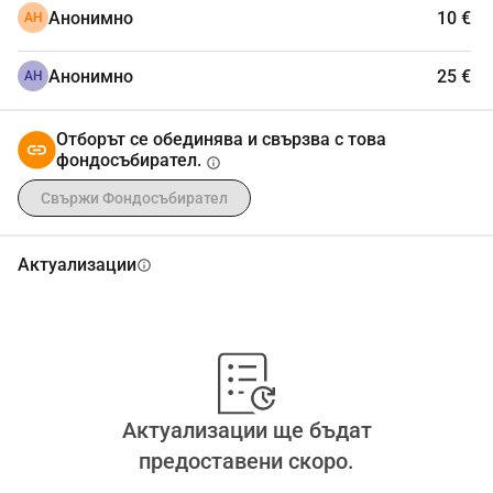
се препоръчва) да 
дарите тук
.
Анонимно
10 €
АН
*
https://nationaalfondsvoordesport.nl/enkele-inspirerende-
projecten-op-rij/sportmogelijkheden-voor-volwassenen-in-
Анонимно
25 €
АН
armoede
Отборът се обединява и свързва с това
фондосъбирател.
info
Свържи Фондосъбирател
Актуализации
info
Актуализации ще бъдат
предоставени скоро.