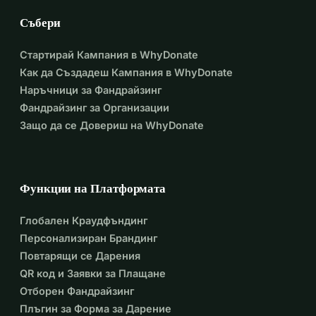
Събери
Стартирай Кампания в WhyDonate
Как да Създадеш Кампания в WhyDonate
Наръчници за Фандрайзинг
Фандрайзинг за Организации
Защо да се Довериш на WhyDonate
Функции на Платформата
Глобален Краудфъндинг
Персонализиран Брандинг
Повтарящи се Дарения
QR код и Заявки за Плащане
Отборен Фандрайзинг
Плъгин за Форма за Дарение