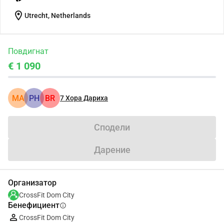
location_on
Utrecht, Netherlands
Повдигнат
€ 1 090
MA
PH
BR
7
Хора Дариха
Сподели
Дарение
Организатор
CrossFit Dom City
Бенефициент
info
CrossFit Dom City