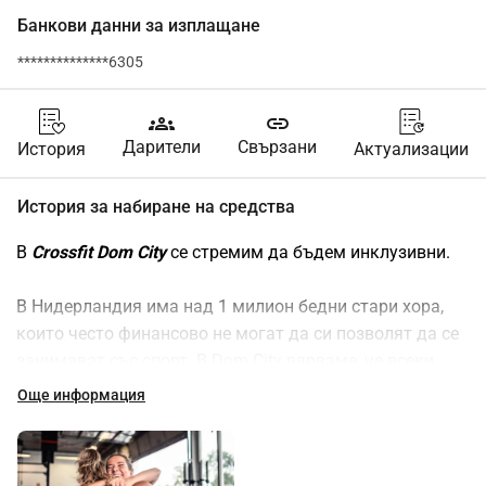
Банкови данни за изплащане
**************6305
groups
link
Дарители
Свързани
История
Актуализации
История за набиране на средства
В 
Crossfit Dom City
 се стремим да бъдем инклузивни.
В Нидерландия има над 1 милион бедни стари хора, 
които често финансово не могат да си позволят да се 
занимават със спорт. В Dom City вярваме, че всеки 
трябва да има възможността да бъде физически 
Още информация
активен и здрав, независимо от възрастта или дохода 
му. "Het Nationaal Fonds Sport & Cultuur" е 
благотворителна платформа, която с програмата си 