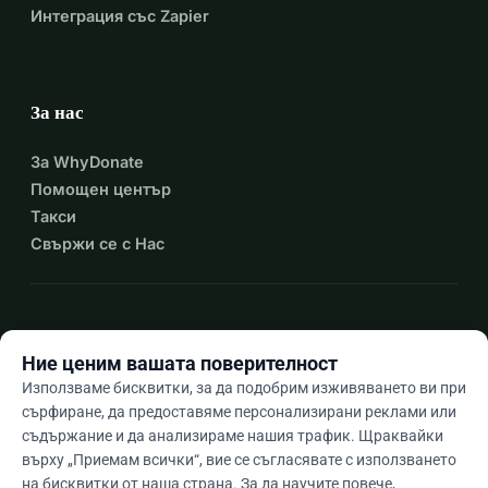
Интеграция със Zapier
За нас
За WhyDonate
Помощен център
Такси
Свържи се с Нас
expand_more
Още ресурси
Ние ценим вашата поверителност
Използваме бисквитки, за да подобрим изживяването ви при
сърфиране, да предоставяме персонализирани реклами или
съдържание и да анализираме нашия трафик. Щраквайки
arrow_drop_down
Bg
върху „Приемам всички“, вие се съгласявате с използването
на бисквитки от наша страна. За да научите повече,