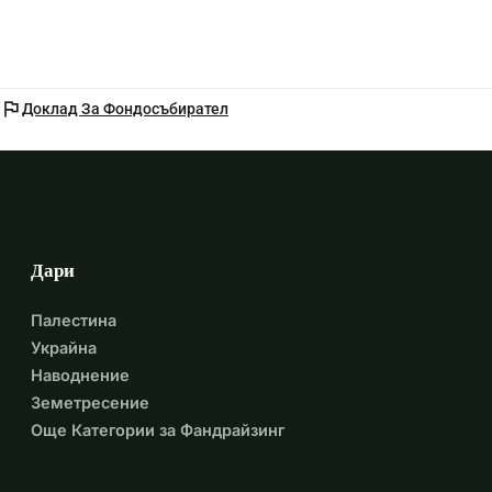
flag
Доклад За Фондосъбирател
Дари
Палестина
Украйна
Наводнение
Земетресение
Още Категории за Фандрайзинг