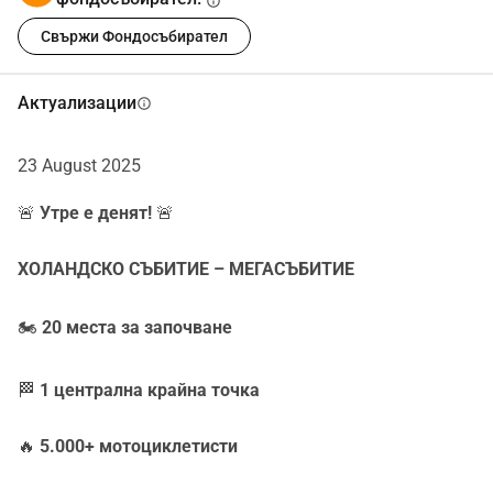
info
Всичко остава доброволно и некомерсиално. Твоята 
дарение ще се върне директно в общността.
Свържи Фондосъбирател
Ти беше там. Ти го преживя. Помогни ни с малък 
Актуализации
info
принос, за да направим следващия Mega Ride Out още 
по-добър, по-безопасен и по-голям.
23 August 2025
Заедно ще запазим DutchRideOut жив.
🚨
Утре е денят!
🚨
Дарете сега и участвайте в изграждането на 
бъдещето.
ХОЛАНДСКО СЪБИТИЕ – МЕГАСЪБИТИЕ
🏍️
20 места за започване
🏁
1 централна крайна точка
🔥
5.000+ мотоциклетисти