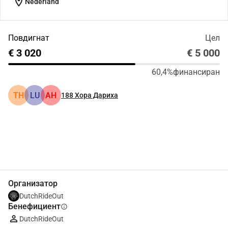
location_on
Nederland
Повдигнат
Цел
€ 3 020
€ 5 000
60,4%
финансиран
TH
LU
АН
188
Хора Дариха
Сподели
Дарение
Организатор
DutchRideOut
Бенефициент
info
DutchRideOut