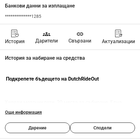
Банкови данни за изплащане
**************1285
groups
link
Дарители
Свързани
История
Актуализации
История за набиране на средства
 Подкрепете бъдещето на DutchRideOut
Хиляди мотоциклети. 20 места за събиране. Една 
дестинация.
Още информация
Тази година заедно написахме история с Mega Ride Out 
2025 повече от 5,000 участници, хиляди зрители и 
Дарение
Сподели
атмосфера, която никой няма да забрави.