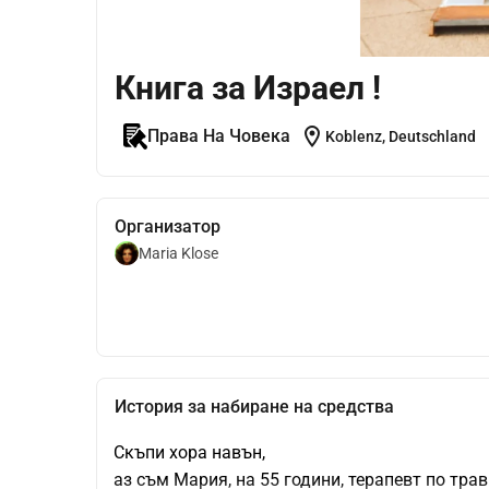
Книга за Израел !
location_on
Права На Човека
Koblenz, Deutschland
Организатор
Maria Klose
История за набиране на средства
Скъпи хора навън,
аз съм Мария, на 55 години, терапевт по тра