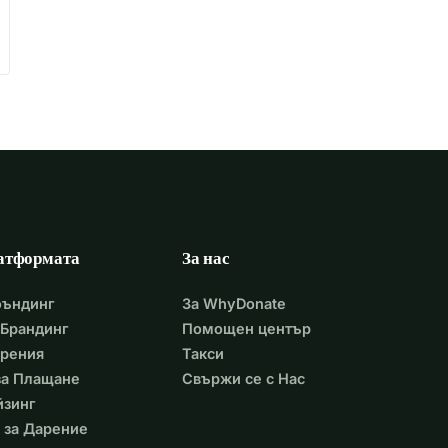
атформата
За нас
фъндинг
За WhyDonate
Брандинг
Помощен център
арения
Такси
 за Плащане
Свържи се с Нас
йзинг
 за Дарение