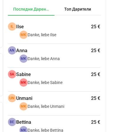
Последни Дарения
Топ Дарители
Ilse
25 €
IL
Danke, liebe Ilse
MK
Anna
25 €
AN
Danke, liebe Anna
MK
Sabine
25 €
SA
Danke, liebe Sabine
MK
Unmani
25 €
UN
Danke, liebe Unmani
MK
Bettina
25 €
BE
Danke, liebe Bettina
MK