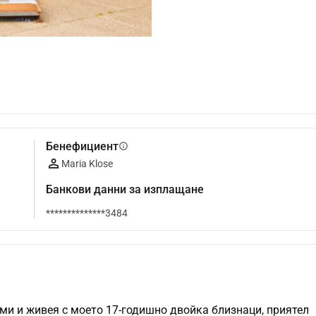
Бенефициент
info
Maria Klose
Банкови данни за изплащане
**************3484
вми и живея с моето 17-годишно двойка близнаци, приятел 