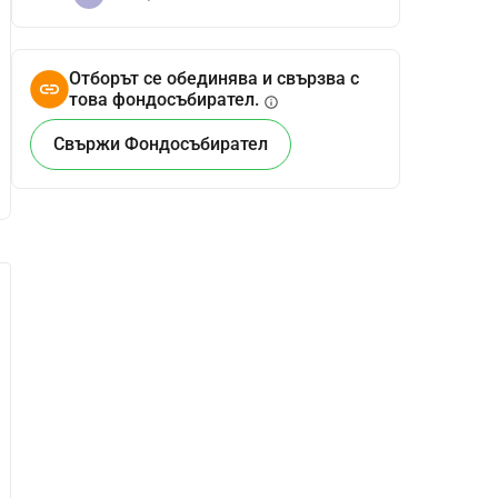
Отборът се обединява и свързва с
това фондосъбирател.
info
Свържи Фондосъбирател