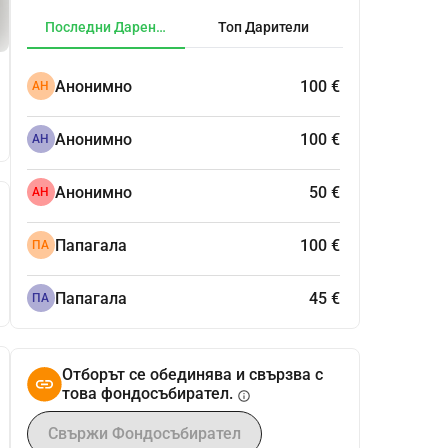
Последни Дарения
Топ Дарители
Анонимно
100 €
АН
Анонимно
100 €
АН
Анонимно
50 €
АН
Папагала
100 €
ПА
Папагала
45 €
ПА
Отборът се обединява и свързва с
това фондосъбирател.
info
Свържи Фондосъбирател