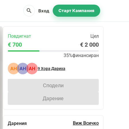
search
Вход
Старт Кампания
Повдигнат
Цел
€ 700
€ 2 000
35%
финансиран
АН
АН
АН
9
Хора Дариха
Сподели
Дарение
Виж Всичко
Дарения