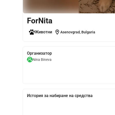
ForNita
location_on
Животни
Asenovgrad, Bulgaria
Организатор
Nina Bineva
История за набиране на средства