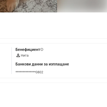
Бенефициент
info
Нита
Банкови данни за изплащане
**************0802