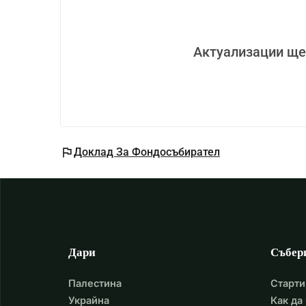
Актуализации ще
flag
Доклад За Фондосъбирател
Дари
Събер
Палестина
Старти
Украйна
Как да