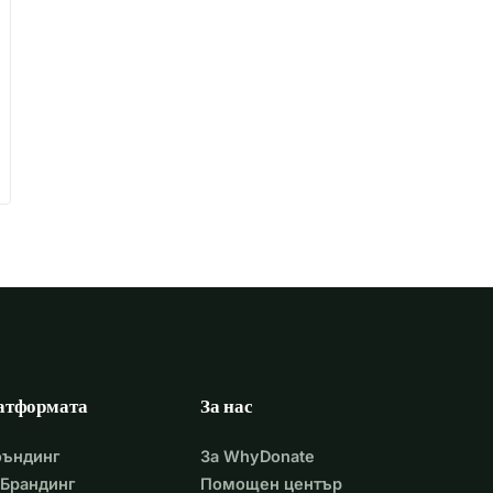
атформата
За нас
фъндинг
За WhyDonate
Брандинг
Помощен център