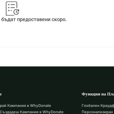
 бъдат предоставени скоро.
и
Функции на Пл
рай Кампания в WhyDonate
Глобален Крауд
 Създадеш Кампания в WhyDonate
Персонализиран 