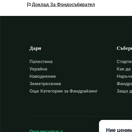
flag
Доклад За Фондосъбирател
Дари
Събер
Палестина
Старти
Украйна
Как да
Наводнение
Наръчн
Земетресение
Фандра
Още Категории за Фандрайзинг
Защо д
Ние ценим
expand_more
Още ресурси