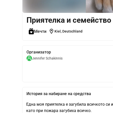
Приятелка и семейство
location_on
Мечти
Kiel, Deutschland
Организатор
Jennifer Schakinnis
История за набиране на средства
Една моя приятелка е загубила всичкото си и
като при пожара загубиха всичко.