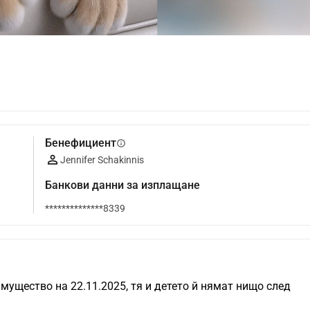
Бенефициент
info
Jennifer Schakinnis
Банкови данни за изплащане
**************8339
мущество на 22.11.2025, тя и детето й нямат нищо след 