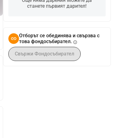
Още няма дарения Можете да
станете първият дарител!
Отборът се обединява и свързва с
това фондосъбирател.
info
Свържи Фондосъбирател