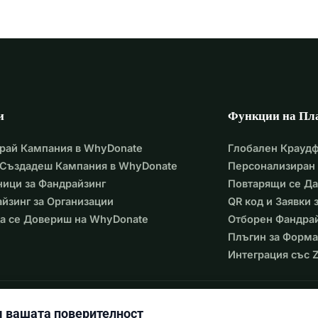
и
Функции на Пл
рай Кампания в WhyDonate
Глобален Крауд
 Създадеш Кампания в WhyDonate
Персонализиран 
ици за Фандрайзинг
Повтарящи се Д
йзинг за Организации
QR код и Заявки
а се Довериш на WhyDonate
Отборен Фандра
Плъгин за Форма
Интеграция със Z
 вашата поверителност