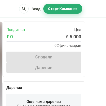
search
Вход
Старт Кампания
Повдигнат
Цел
€ 0
€ 5 000
0%
финансиран
Сподели
Дарение
Дарения
Още няма дарения