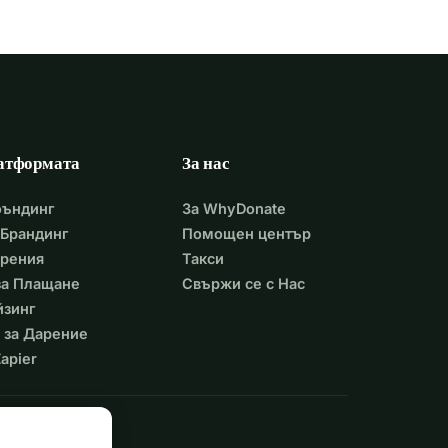
атформата
За нас
фъндинг
За WhyDonate
Брандинг
Помощен център
арения
Такси
 за Плащане
Свържи се с Нас
йзинг
 за Дарение
apier