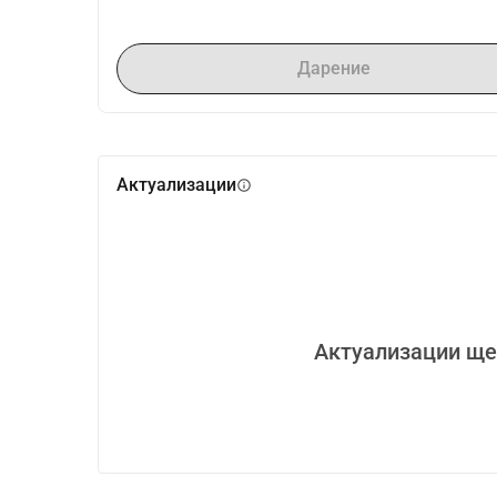
Дарение
Актуализации
info
Актуализации ще