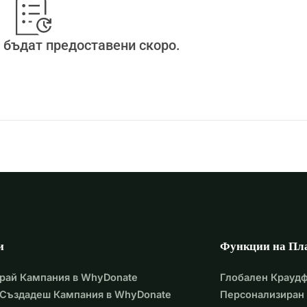
низираме няколко инициативи:
 бъдат предоставени скоро.
препарат.
ят в моята банкова сметка, аз ще ги преведа на 
ндски мъж, който живее в Гана от над 20 години). Яспер 
ато сме във Фуфулсо, от там ще споделим снимки!
о дарение (такси за транзакции), ще допълним сами, така 
 бъде действителната сума, която ще достигне до 
и
Функции на Пл
рай Кампания в WhyDonate
Глобален Крауд
 Създадеш Кампания в WhyDonate
Персонализиран 