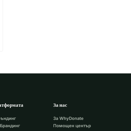
атформата
За нас
фъндинг
За WhyDonate
Брандинг
Помощен център