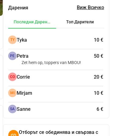
Виж Всичко
Дарения
Последни Дарения
Топ Дарители
Tyka
10 €
TY
Petra
50 €
PE
Zet hem op, toppers van MBOU!
Corrie
20 €
CO
Mirjam
10 €
MI
Sanne
6 €
SA
Отборът се обединява и свързва с