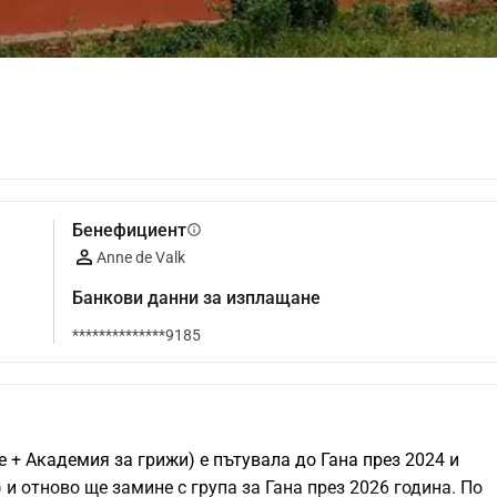
Бенефициент
info
Anne de Valk
Банкови данни за изплащане
**************9185
+ Академия за грижи) е пътувала до Гана през 2024 и 
) и отново ще замине с група за Гана през 2026 година. По 