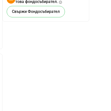
това фондосъбирател.
info
Свържи Фондосъбирател