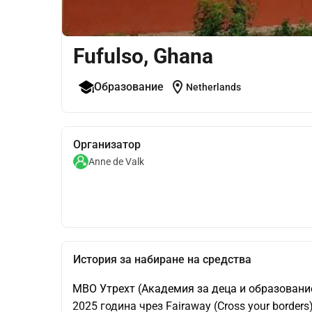
Fufulso, Ghana
location_on
Образование
Netherlands
Организатор
Anne de Valk
История за набиране на средства
MBO Утрехт (Академия за деца и образование 
2025 година чрез Fairaway (Cross your borders