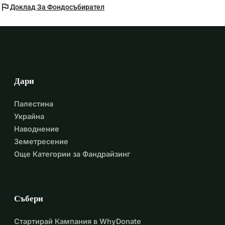
flag
Доклад За Фондосъбирател
Дари
Палестина
Украйна
Наводнение
Земетресение
Още Категории за Фандрайзинг
Събери
Стартирай Кампания в WhyDonate