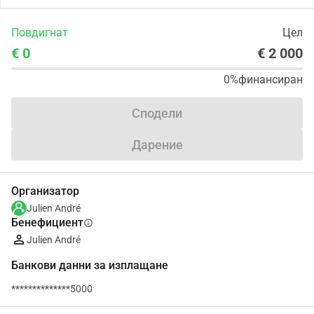
Повдигнат
Цел
€ 0
€ 2 000
0%
финансиран
Сподели
Дарение
Организатор
Julien André
Бенефициент
info
Julien André
Банкови данни за изплащане
**************5000