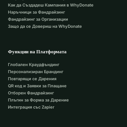
Как да Създадеш Кампания в WhyDonate
Наръчници за Фандрайзинг
Фандрайзинг за Организации
Защо да се Довериш на WhyDonate
Функции на Платформата
Глобален Краудфъндинг
Персонализиран Брандинг
Повтарящи се Дарения
QR код и Заявки за Плащане
Отборен Фандрайзинг
Плъгин за Форма за Дарение
Интеграция със Zapier