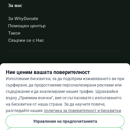
За нас
За WhyDonate
Помощен център
Такси
Свържи се с Нас
expand_more
Още ресурси
Ние ценим вашата поверителност
Използваме бисквитки, за да подобрим изживяването ви при
сърфиране, да предоставяме персонализирани реклами или
съдържание и да анализираме нашия трафик. Щраквайки
arrow_drop_down
Bg
върху „Приемам всички“, вие се съгласявате с използването
на бисквитки от наша страна. За да научите повече,
★★★★★
4,9 / 5 въз основа на 500+ отзива
разгледайте нашия
политика за поверителност и бисквитки
.
Управление на предпочитанията