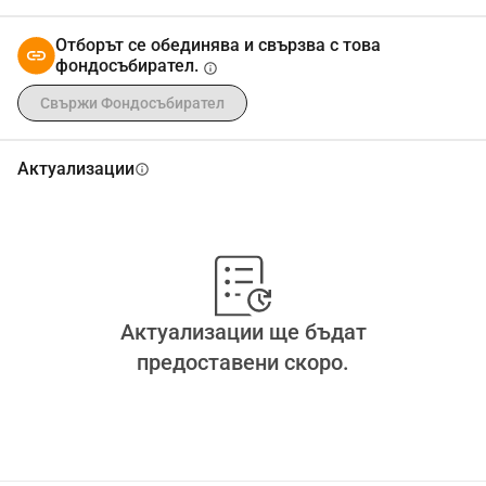
Отборът се обединява и свързва с това
фондосъбирател.
info
Свържи Фондосъбирател
Актуализации
info
Актуализации ще бъдат
предоставени скоро.