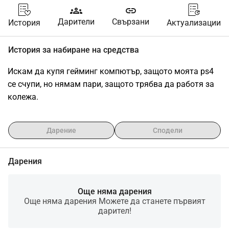
groups
link
Дарители
Свързани
История
Актуализации
История за набиране на средства
Искам да купя гейминг компютър, защото моята ps4 
се счупи, но нямам пари, защото трябва да работя за 
колежа.
Дарение
Сподели
Дарения
Още няма дарения
Още няма дарения Можете да станете първият
дарител!