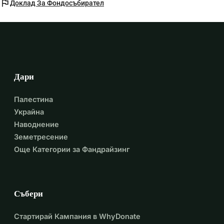
flag
Доклад За Фондосъбирател
Дари
Палестина
Украйна
Наводнение
Земетресение
Още Категории за Фандрайзинг
Събери
Стартирай Кампания в WhyDonate