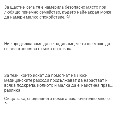
За щастие, сега тя е намерила безопасно място при
любящо приемно семейство, където най-накрая може
да намери малко спокойствие. 💛
Ние продължаваме да се надяваме, че тя ще може да
се възстановява стъпка по стъпка.
За тези, които искат да помогнат на Люси:
медицинските разходи продължават да нарастват и
всяка подкрепа, колкото и малка да е, наистина прави
разлика.
Също така, споделянето помага изключително много.
🐾