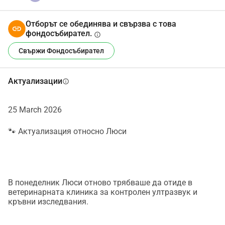
възстанови.Разбира се, ще останем прозрачни и ще 
даваме актуализации за Люси и състоянието ѝ.Ако 
Отборът се обединява и свързва с това
Люси премине през това, се надяваме, че в крайна 
фондосъбирател.
info
сметка ще намери топъл дом, където най-накрая ще 
Свържи Фондосъбирател
получи спокойствието, грижата и любовта, които 
заслужава.Благодарим на всички, които искат да 
помогнат на Люси или да споделят това съобщение.И 
Актуализации
info
това означава изключително много за нея.
25 March 2026
🐾 Актуализация относно Люси
В понеделник Люси отново трябваше да отиде в
ветеринарната клиника за контролен ултразвук и
кръвни изследвания.