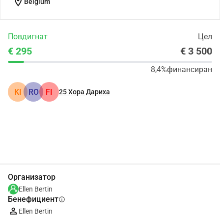
location_on
Belgium
Повдигнат
Цел
€ 295
€ 3 500
8,4%
финансиран
KI
RO
FI
25
Хора Дариха
Сподели
Дарение
Организатор
Ellen Bertin
Бенефициент
info
Ellen Bertin