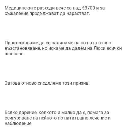
Медицинските разходи вече са над €3700 и за
съжаление продължават да нарастват.
Продължаваме да се надяваме на по-нататъшно
възстановяване, но искаме да дадем на Люси всички
шансове.
Затова отново споделяме този призив.
Всяко дарение, колкото и малко да е, помага за
осигуряване на нейното по-нататъшно лечение и
наблюдение.