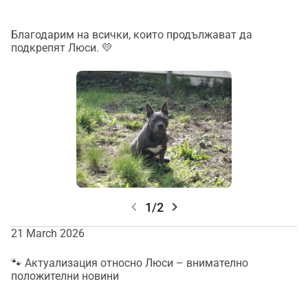
Благодарим на всички, които продължават да
подкрепят Люси. 💛
chevron_left
chevron_right
1/2
21 March 2026
🐾 Актуализация относно Люси – внимателно
положителни новини