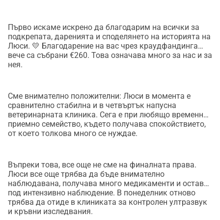
Първо искаме искрено да благодарим на всички за
подкрепата, даренията и споделянето на историята на
Люси. 💛 Благодарение на вас чрез краудфандинга
вече са събрани €260. Това означава много за нас и за
нея.
Сме внимателно положителни: Люси в момента е
сравнително стабилна и в четвъртък напусна
ветеринарната клиника. Сега е при любящо временно
приемно семейство, където получава спокойствието,
от което толкова много се нуждае.
Въпреки това, все още не сме на финалната права.
Люси все още трябва да бъде внимателно
наблюдавана, получава много медикаменти и остава
под интензивно наблюдение. В понеделник отново
трябва да отиде в клиниката за контролен ултразвук
и кръвни изследвания.