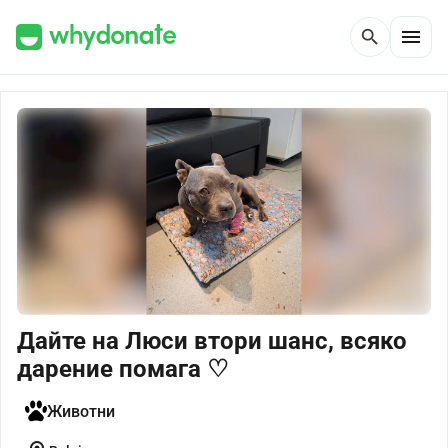
menu
search
Дайте на Люси втори шанс, всяко
дарение помага ♡
Животни