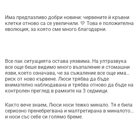
Има предпазливо добри новини: червените ѝ кръвни
клетки отново са се увеличили. 💛 Това е положителна
еволюция, за която сме много благодарни.
Все пак ситуацията остава уязвима. На ултразвука
все още беше видимо много възпаление и стомашни
язви, което означава, че за съжаление все още има
риск от ново кървене. Люси трябва да бъде
внимателно наблюдавана и трябва отново да бъде на
контролен преглед в рамките на 3 седмици.
Както вече знаем, Люси носи тежко минало. Тя е била
сериозно пренебрегвана и малтретирана в миналото…
и носи със себе си голямо бреме.