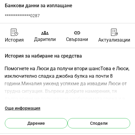
Банкови данни за изплащане
**************0287
groups
link
Дарители
Свързани
История
Актуализации
История за набиране на средства
Помогнете на Люси да получи втори шансТова е Люси, 
изключително сладка джобна булка на почти 8 
години.Миналия уикенд успяхме да извадим Люси от 
трудна ситуация. Въпреки добрите намерения, тя 
дълго време не получаваше необходимата грижа и в 
крайна сметка се разболя сериозно.Когато я взехме, 
Още информация
състоянието ѝ беше толкова тревожно, че трябваше 
незабавно да бъде отведена при ветеринаря. Там 
Дарение
Сподели
бързо стана ясно колко сериозно е положението: Люси 