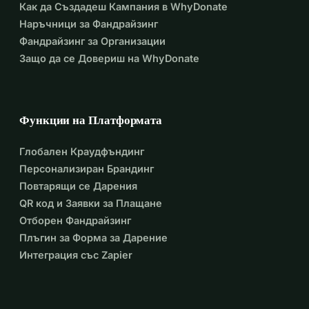
Как да Създадеш Кампания в WhyDonate
Наръчници за Фандрайзинг
Фандрайзинг за Организации
Защо да се Довериш на WhyDonate
Функции на Платформата
Глобален Краудфъндинг
Персонализиран Брандинг
Повтарящи се Дарения
QR код и Заявки за Плащане
Отборен Фандрайзинг
Плъгин за Форма за Дарение
Интеграция със Zapier