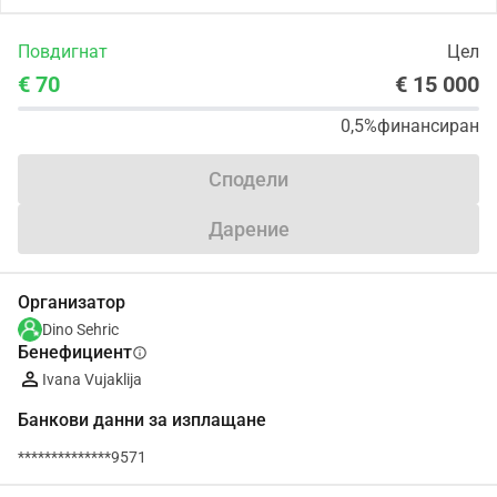
Повдигнат
Цел
€ 70
€ 15 000
0,5%
финансиран
Сподели
Дарение
Организатор
Dino Sehric
Бенефициент
info
Ivana Vujaklija
Банкови данни за изплащане
**************9571