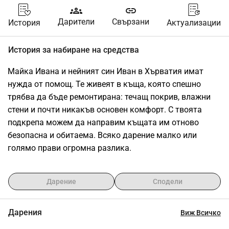
groups
link
Дарители
Свързани
История
Актуализации
История за набиране на средства
Майка Ивана и нейният син Иван в Хърватия имат 
нужда от помощ. Те живеят в къща, която спешно 
трябва да бъде ремонтирана: течащ покрив, влажни 
стени и почти никакъв основен комфорт. С твоята 
подкрепа можем да направим къщата им отново 
безопасна и обитаема. Всяко дарение малко или 
голямо прави огромна разлика.
Дарение
Сподели
Дарения
Виж Всичко