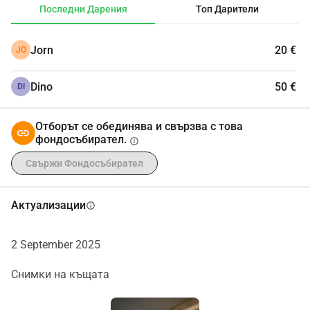
Последни Дарения
Топ Дарители
Jorn
20 €
JO
Dino
50 €
DI
Отборът се обединява и свързва с това
фондосъбирател.
info
Свържи Фондосъбирател
Актуализации
info
2 September 2025
Снимки на къщата