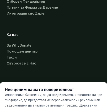
Отборен Фандрайзинг
Плъгин за Форма за Дарение
Интеграция със Zapier
За нас
За WhyDonate
Помощен център
Такси
Свържи се с Нас
expand_more
Още ресурси
Ние ценим вашата поверителност
Използваме бисквитки, за да подобрим изживяването ви при
сърфиране, да предоставяме персонализирани реклами или
съдържание и да анализираме нашия трафик. Щраквайки