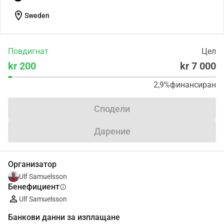
location_on
Sweden
Повдигнат
Цел
kr 200
kr 7 000
2,9%
финансиран
Сподели
Дарение
Организатор
Ulf Samuelsson
Бенефициент
info
Ulf Samuelsson
Банкови данни за изплащане