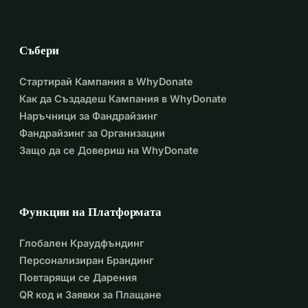
Събери
Стартирай Кампания в WhyDonate
Как да Създадеш Кампания в WhyDonate
Наръчници за Фандрайзинг
Фандрайзинг за Организации
Защо да се Довериш на WhyDonate
Функции на Платформата
Глобален Краудфъндинг
Персонализиран Брандинг
Повтарящи се Дарения
QR код и Заявки за Плащане