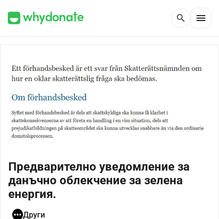
menu
search
Предварително уведомление за
данъчно облекчение за зелена
енергия.
Други