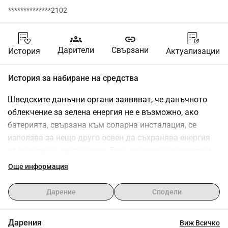
**************2102
groups
link
Дарители
Свързани
История
Актуализации
История за набиране на средства
Шведските данъчни органи заявяват, че данъчното 
облекчение за зелена енергия не е възможно, ако 
батерията, свързана към соларна инсталация, се 
използва за нещо друго освен да съхранява енергия 
от соларната инсталация. Това изглежда игнорира и 
изкривява предварителната работа по споменатия 
Още информация
закон. Целта е да се търси Предварително 
уведомление в "Skatterättsnämnden", за да се създаде 
Дарение
Сподели
прецедент, който ще принуди Skatteverket да 
преразгледа тяхното тълкуване на закона и да 
Дарения
Виж Всичко
позволи по-голямо използване на батерията.