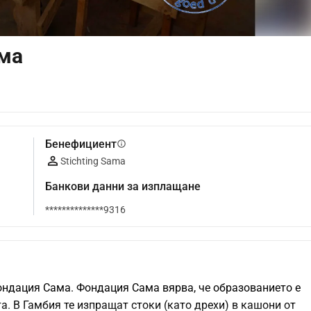
ама
Бенефициент
info
Stichting Sama
Банкови данни за изплащане
**************9316
ондация Сама. Фондация Сама вярва, че образованието е 
. В Гамбия те изпращат стоки (като дрехи) в кашони от 