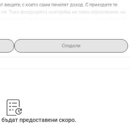
 вещите, с което сами печелят доход. С приходите те 
 си. Така фондацията осигурява не само образование, но 
 време на благотворителния пазар повече деца в Гамбия 
т!
Сподели
 бъдат предоставени скоро.