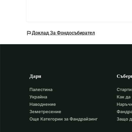
flag
Доклад За Фондосъбирател
Дари
Събер
Палестина
Старти
Украйна
Как да
Наводнение
Наръчн
Земетресение
Фандра
Още Категории за Фандрайзинг
Защо д