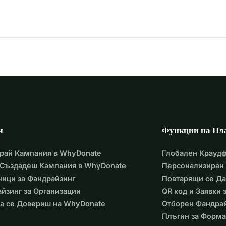
и
Функции на Пл
рай Кампания в WhyDonate
Глобален Крауд
 Създадеш Кампания в WhyDonate
Персонализиран 
ици за Фандрайзинг
Повтарящи се Д
йзинг за Организации
QR код и Заявки
а се Довериш на WhyDonate
Отборен Фандра
Плъгин за Форма