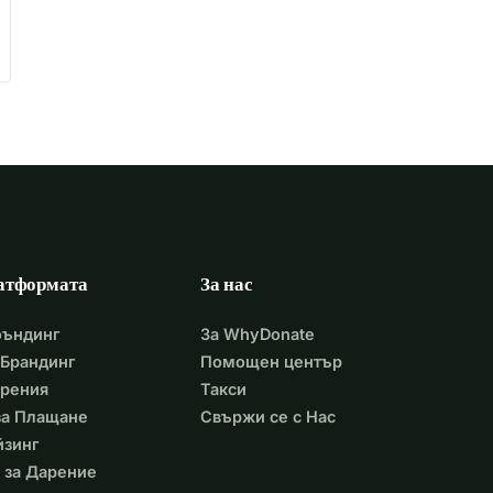
атформата
За нас
фъндинг
За WhyDonate
Брандинг
Помощен център
арения
Такси
 за Плащане
Свържи се с Нас
йзинг
 за Дарение