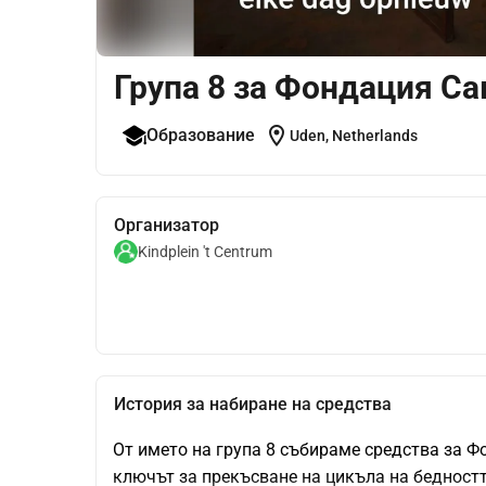
Група 8 за Фондация С
location_on
Образование
Uden, Netherlands
Организатор
Kindplein 't Centrum
История за набиране на средства
От името на група 8 събираме средства за Ф
ключът за прекъсване на цикъла на бедността