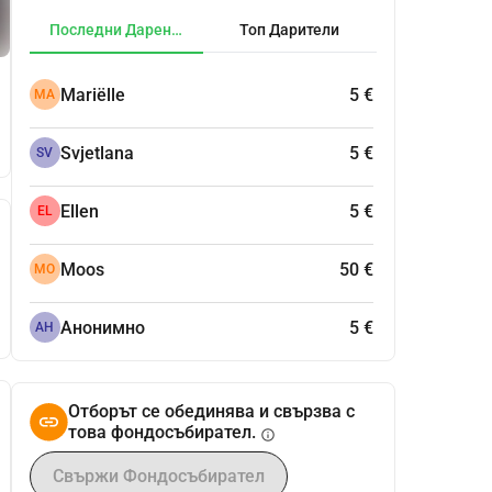
Последни Дарения
Топ Дарители
Mariëlle
5 €
MA
Svjetlana
5 €
SV
Ellen
5 €
EL
Moos
50 €
MO
Анонимно
5 €
АН
Отборът се обединява и свързва с
това фондосъбирател.
info
Свържи Фондосъбирател