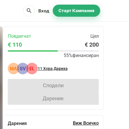
search
Вход
Старт Кампания
Повдигнат
Цел
€ 110
€ 200
55%
финансиран
MA
SV
EL
11
Хора Дариха
Сподели
Дарение
Виж Всичко
Дарения