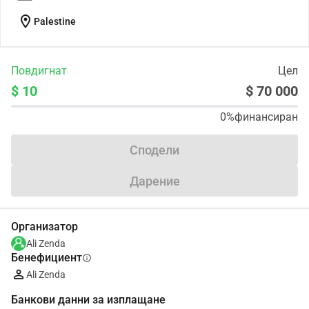
location_on
Palestine
Повдигнат
Цел
$ 10
$ 70 000
0%
финансиран
Сподели
Дарение
Организатор
Ali Zenda
Бенефициент
info
Ali Zenda
Банкови данни за изплащане