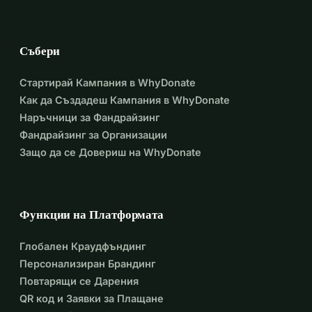
състрадание могат да ни дадат шанс за ново начало, 
свободно от постоянната заплаха от насилие и 
разрушение.
Събери
Благодарим ви, че отделихте време да прочетете 
нашата история, и молим да обмислите да направите 
Стартирай Кампания в WhyDonate
дарение, за да ни помогнете в нашето пътуване към 
Как да Създадеш Кампания в WhyDonate
по-безопасен и по-стабилен живот.
Наръчници за Фандрайзинг
Фандрайзинг за Организации
С искрена благодарност, 
Защо да се Довериш на WhyDonate
Али Зенда
```
Функции на Платформата
Глобален Краудфъндинг
Персонализиран Брандинг
Повтарящи се Дарения
QR код и Заявки за Плащане