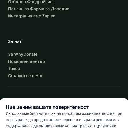
Отборен Фандрайзинг
Плъгин за Форма за Дарение
Интеграция със Zapier
За нас
За WhyDonate
Помощен център
Такси
Свържи се с Нас
expand_more
Още ресурси
Ние ценим вашата поверителност
Използваме бисквитки, за да подобрим изживяването ви при
сърфиране, да предоставяме персонализирани реклами или
съдържание и да анализираме нашия трафик. Щраквайки