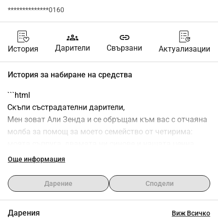
**************0160
groups
link
Дарители
Свързани
История
Актуализации
История за набиране на средства
```html
Скъпи състрадателни дарители,
Мен зоват Али Зенда и се обръщам към вас с отчаяна 
молба за помощ за моето семейство от четирима: 
моята съпруга, двамата ни синове и нашата ценна 
дъщеря. В момента живеем в разрушения от войната 
Още информация
регион на Газа, където животът ни беше разбит от 
безмилостните бомбардировки и конфликта, който 
Дарение
Сподели
остави дома ни почти напълно унищожен.
Нашето пътуване към безопасността е било опасно, а 
Дарения
Виж Всичко
цената, която платихме, е неизмерима. Докато 