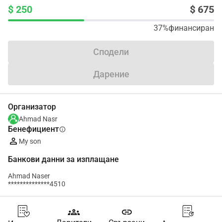
$ 250
$ 675
37%
финансиран
Сподели
Дарение
Организатор
Ahmad Nasr
Бенефициент
info
My son
Банкови данни за изплащане
Ahmad Naser
**************4510
groups
link