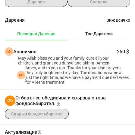
представляващо неговата лична победа. Духът му 
Дарение
Сподели
жадува за музикално образование, мечта, която в 
момента е извън нашите възможности поради 
Дарения
Виж Всичко
финансови ограничения. За неговата жизнена душа, 
преживявания като усещането за морето и 
Последни Дарения
Топ Дарители
свързването с другите имат дори по-голямо значение 
от храненето.
Анонимно
250 $
АН
Въпреки наличието на безплатни специализирани 
May Allah bless you and your family, cure all your
училища, избрахме обикновено образование за Омар, 
children, and grant you dunya and akhira. Ameen.
справяйки се с предизвикателствата на тормоза с 
Amen, and to you too. Thanks for your kind prayers,
they truly brightened my day. The donations came at
които все още се сблъсква за да насърчим безценната 
AN
just the right time, as we have a payment due next week
for Aileen's treatment.
интеграция и приятелства. Неговата изключителна 
памет блести чрез отличните му оценки и три 
Отборът се обединява и свързва с това
последователни победи в състезанието по правопис 
фондосъбирател.
info
"Заетата пчела". Този избор изисква скъпи такси за 
частно училище и ежедневна специализирана 
Свържи Фондосъбирател
подкрепа у дома за грамотност на Брайл, академични 
обяснения и основни жизнени умения.
Актуализации
info