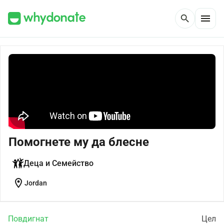
menu
search
Помогнете му да блесне
Деца и Семейство
location_on
Jordan
Повдигнат
Цел