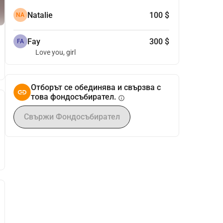
Natalie
100 $
NA
Fay
300 $
FA
Love you, girl
Отборът се обединява и свързва с
това фондосъбирател.
info
Свържи Фондосъбирател