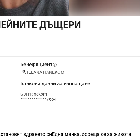
НЕЙНИТЕ ДЪЩЕРИ
Бенефициент
info
ILLANA HANEKOM
Банкови данни за изплащане
GJI Hanekom
**************7664
становят здравето сиЕдна майка, бореща се за живота 