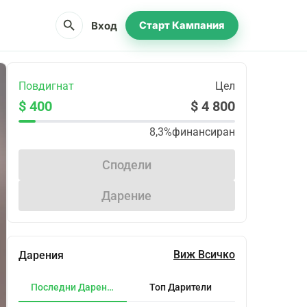
search
Вход
Старт Кампания
Повдигнат
Цел
$ 400
$ 4 800
8,3%
финансиран
Сподели
Дарение
Виж Всичко
Дарения
Последни Дарения
Топ Дарители