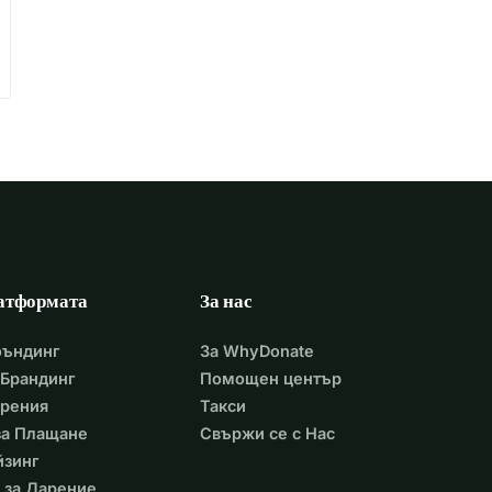
атформата
За нас
фъндинг
За WhyDonate
Брандинг
Помощен център
арения
Такси
 за Плащане
Свържи се с Нас
йзинг
 за Дарение