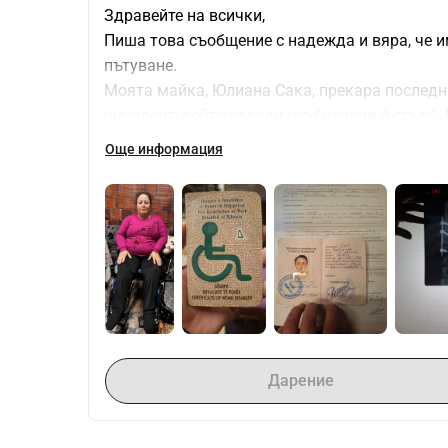
Здравейте на всички,
Пиша това съобщение с надежда и вяра, че им
пътуване.
Моята майка, Юлиана Сака, прекара последни
инцидент, който увреди гръбначния й стълб. 
този ден насам, никой не й даде надежда да п
Още информация
някога я определяше започна да избледнява
В продължение на години търсим начин да й 
надежда! Болница Верита Нейро в Банкок пре
стимулация, което е показало успешни резул
След обширни изследвания и консултации с р
истинска надежда за нейното възстановяван
Въпреки това, най-голямото предизвикателств
рехабилитацията, която възлиза на 130,000 е
само.
Дарение
Как ще бъдат използвани средствата:
Операция и рехабилитация в Банкок