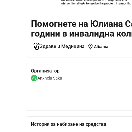
Помогнете на Юлиана Са
години в инвалидна кол
location_on
Здраве и Медицина
Albania
Организатор
Anxhela Saka
История за набиране на средства