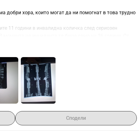
а добри хора, които могат да ни помогнат в това трудно 
те 11 години в инвалидна количка след сериозен 
В момента на инцидента тя беше само на 36 години. От 
роходи отново, а светлината в очите й радостта, която 
.
помогнем да проходи отново. Днес, най-накрая имаме 
длага иновативно лечение, наречено епидурална 
тати при пациенти с наранявания на гръбначния стълб. 
азлични болници, това беше единственото, което ни даде 
е.
о, пред което сме изправени, е цената на операцията и 
вро сума, която семейството ни не може да си позволи 
Сподели