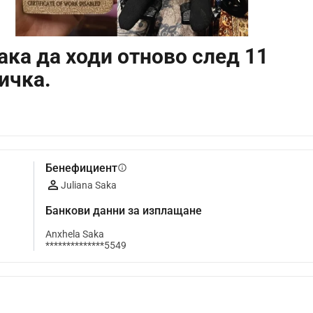
ка да ходи отново след 11
ичка.
Бенефициент
info
Juliana Saka
Банкови данни за изплащане
Anxhela Saka
**************5549