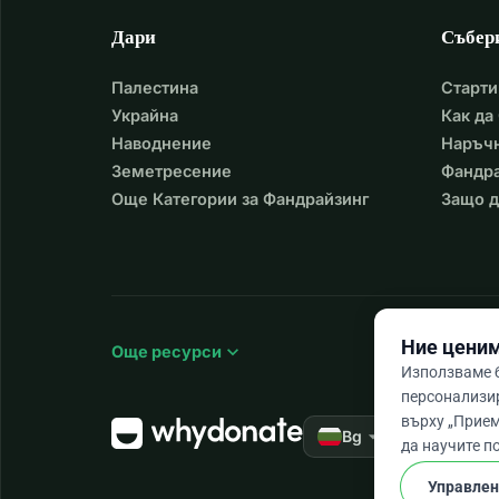
Дари
Събер
Палестина
Старти
Украйна
Как да
Наводнение
Наръчн
Земетресение
Фандра
Още Категории за Фандрайзинг
Защо д
Ние ценим
expand_more
Още ресурси
Използваме б
персонализи
върху „Прием
arrow_drop_down
★★★★★
Bg
4,
да научите п
Управлен