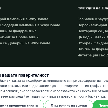
и
Функции на Пл
рай Кампания в WhyDonate
Глобален Крауд
 Създадеш Кампания в WhyDonate
Персонализиран 
ици за Фандрайзинг
Повтарящи се Д
йзинг за Организации
QR код и Заявки
а се Довериш на WhyDonate
Отборен Фандра
Плъгин за Форма
Интеграция със Z
 вашата поверителност
исквитки, за да подобрим изживяването ви при сърфиране, да пр
рани реклами или съдържание и да анализираме нашия трафик. Щ
ам всички“, вие се съгласявате с използването на бисквитки от наш
9 / 5 въз основа на 500+ отзива
овече, разгледайте нашия
политика за поверителност и бисквитки
.
ие на предпочитанията
Отхвърляне на всички
Прие