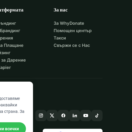
атформата
За нас
фъндинг
За WhyDonate
Брандинг
Помощен център
арения
Такси
 за Плащане
Свържи се с Нас
йзинг
 за Дарение
apier
едоставяме
раквайки
а страна. За
ми всички