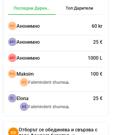
Последни Дарения
Топ Дарители
Анонимно
60 kr
АН
Анонимно
25 €
АН
Анонимно
1000 L
АН
Maksim
100 €
MA
Faleminderit shume🙏
AS
Elona
25 €
EL
Faleminderit shume🙏
AS
Отборът се обединява и свързва с