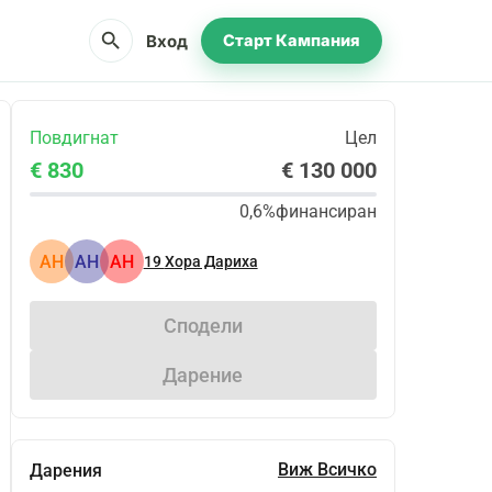
search
Вход
Старт Кампания
Повдигнат
Цел
€ 830
€ 130 000
0,6%
финансиран
АН
АН
АН
19
Хора Дариха
Сподели
Дарение
Виж Всичко
Дарения