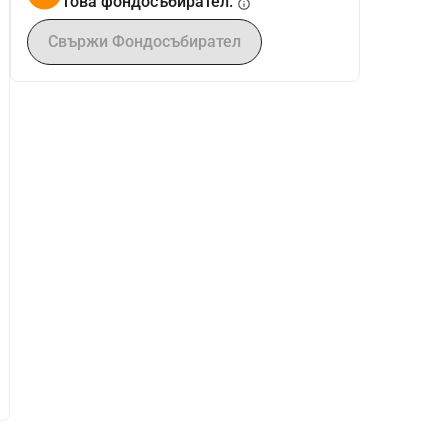
това фондосъбирател.
info
Свържи Фондосъбирател