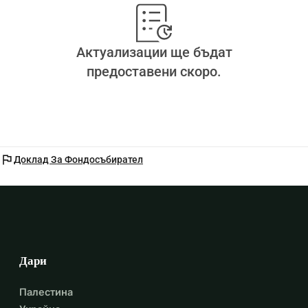
Актуализации ще бъдат
предоставени скоро.
flag
Доклад За Фондосъбирател
Дари
Палестина