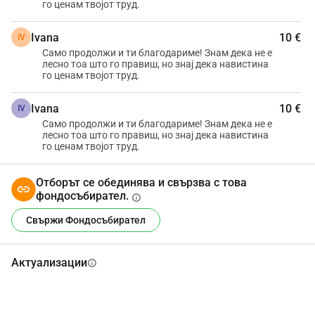
го ценам твојот труд.
Ivana
10 €
IV
Само продолжи и ти благодариме! Знам дека не е
лесно тоа што го правиш, но знај дека навистина
го ценам твојот труд.
Ivana
10 €
IV
Само продолжи и ти благодариме! Знам дека не е
лесно тоа што го правиш, но знај дека навистина
го ценам твојот труд.
Отборът се обединява и свързва с това
фондосъбирател.
info
Свържи Фондосъбирател
Актуализации
info