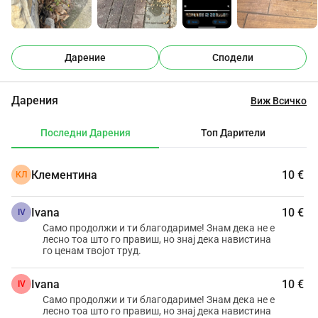
Дарение
Сподели
Дарения
Виж Всичко
Последни Дарения
Топ Дарители
Клементина
10 €
КЛ
Ivana
10 €
IV
Само продолжи и ти благодариме! Знам дека не е
лесно тоа што го правиш, но знај дека навистина
го ценам твојот труд.
Ivana
10 €
IV
Само продолжи и ти благодариме! Знам дека не е
лесно тоа што го правиш, но знај дека навистина