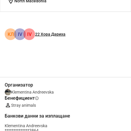
location_on
North Macedonia
КЛ
IV
IV
22
Хора Дариха
Сподели
Дарение
Организатор
Klementina Andreevska
Бенефициент
info
Stray animals
Банкови данни за изплащане
Klementina Andreevska
**************3864