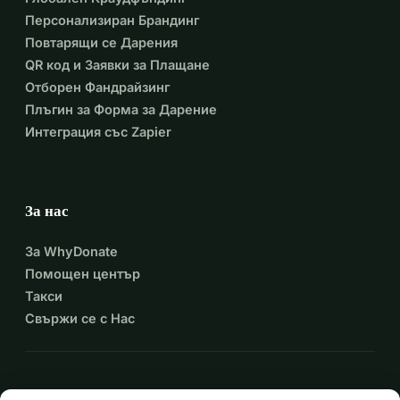
Персонализиран Брандинг
Повтарящи се Дарения
QR код и Заявки за Плащане
Отборен Фандрайзинг
Плъгин за Форма за Дарение
Интеграция със Zapier
За нас
За WhyDonate
Помощен център
Такси
Свържи се с Нас
expand_more
Още ресурси