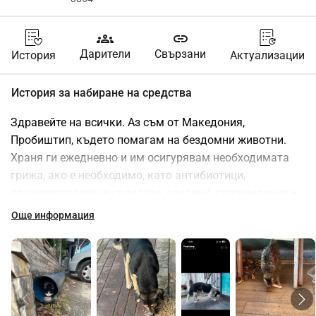
groups
link
Дарители
Свързани
История
Актуализации
История за набиране на средства
Здравейте на всички. Аз съм от Македония, 
Пробиштип, където помагам на бездомни животни. 
Храня ги ежедневно и им осигурявам необходимата 
грижа, ако е необходимо, като антибиотици, 
противопаразитни средства, ваксини, стерилизация и 
т.н. Не е възможно за мен да успея само с 
Още информация
минималната заплата, за която работя. Затова моля 
за вашата помощ. Ако някой иска да се свърже с мен 
за доказателство за работата ми, може да го направи 
на имейла ми. Благодаря ви!