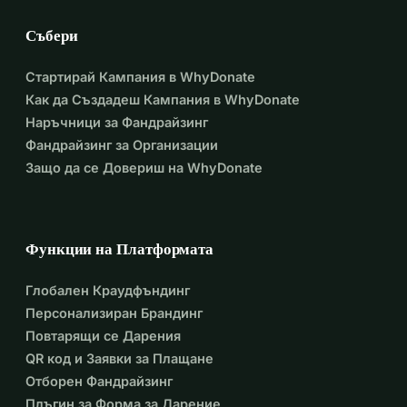
Събери
Стартирай Кампания в WhyDonate
Как да Създадеш Кампания в WhyDonate
Наръчници за Фандрайзинг
Фандрайзинг за Организации
Защо да се Довериш на WhyDonate
Функции на Платформата
Глобален Краудфъндинг
Персонализиран Брандинг
Повтарящи се Дарения
QR код и Заявки за Плащане
Отборен Фандрайзинг
Плъгин за Форма за Дарение