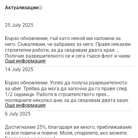
Актуализации
info
25 July 2025
Бързо обновление, тъй като някой ми напомни за
него. Съжалявам, че забравих за него. Правя някакви
строителни работи, за да свързвам двата края.
Получих разрешителното си и сега търся флот и наем.
Още информация
Бях забранен на страницата r/gofundme за нещото с
билета за самолет, което направих. За съжаление, не
14 July 2025
знам къде да го споделя повече, така че ще
предположа, че тук е мястото, където целта ще се
Бързо обновление. Успях да получа разрешителното
забие. Ще потърся други начини за разпространение
за uber. Трябва да мога да започна да го правя след
на кампанията. Благодаря на всички отново!
1/2 седмици. Работя в строителството през
последните няколко дни, за да свързвам двата края.
Още информация
Опитвам се с всички сили да не пипам дарените пари.
Вече използвах част от тях за разрешителното.
6 July 2025
Благодаря на всички отново за подкрепата и ще
продължа да обновявам!
Достигнахме 25%, благодаря ви много, приближаваме
се все повече и повече. Моля, споделете, ако можете.