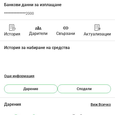
Банкови данни за изплащане
**************2000
groups
link
Дарители
Свързани
История
Актуализации
История за набиране на средства
Още информация
Дарение
Сподели
Дарения
Виж Всичко