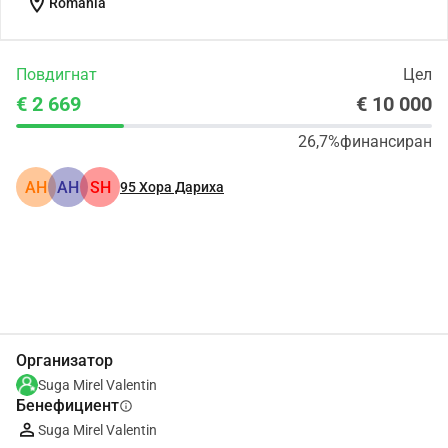
location_on
Romania
Повдигнат
Цел
€ 2 669
€ 10 000
26,7%
финансиран
АН
АН
SH
95
Хора Дариха
Сподели
Дарение
Организатор
Suga Mirel Valentin
Бенефициент
info
Suga Mirel Valentin