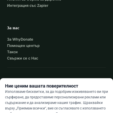
Интеграция със Zapier
За нас
За WhyDonate
Помощен център
Такси
Свържи се с Нас
expand_more
Още ресурси
Ние ценим вашата поверителност
Използваме бисквитки, за да подобрим изживяването ви при
сърфиране, да предоставяме персонализирани реклами или
съдържание и да анализираме нашия трафик. Щраквайки
arrow_drop_down
Bg
върху „Приемам всички“, вие се съгласявате с използването