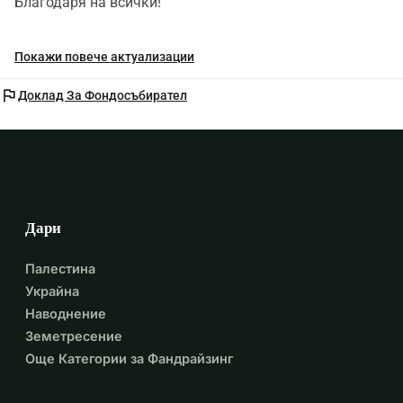
Благодаря на всички!
Покажи повече актуализации
flag
Доклад За Фондосъбирател
Дари
Палестина
Украйна
Наводнение
Земетресение
Още Категории за Фандрайзинг