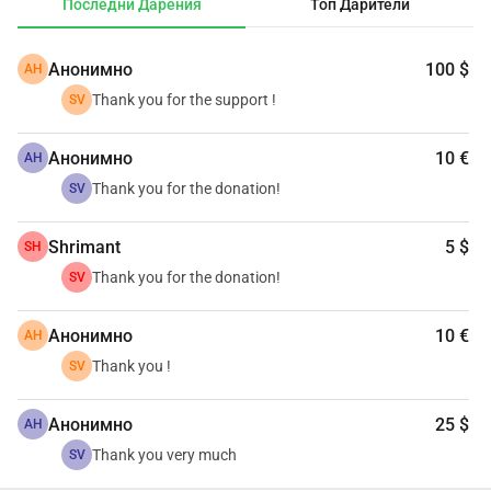
Последни Дарения
Топ Дарители
Анонимно
100 $
АН
Thank you for the support !
SV
Анонимно
10 €
АН
Thank you for the donation!
SV
Shrimant
5 $
SH
Thank you for the donation!
SV
Анонимно
10 €
АН
Thank you !
SV
Анонимно
25 $
АН
Thank you very much
SV