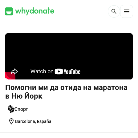
menu
search
Помогни ми да отида на маратона
в Ню Йорк
Спорт
location_on
Barcelona, España