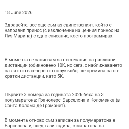
приложението за 10K, което също завърших (май 
2012).
18 June 2026
Здравейте, все още съм аз единственият, който е
Първото ми състезание беше 10K в Барселона (моят 
направил принос (с изключение на ценния принос на
град), Cursa de la Mercè тази година (септември 2012). 
Луз Марина) с едно списание, което програмирах.
Оттогава съм бягал на множество 10K състезания, 
няколко 5K, три издания на вече несъществуващо 
състезание (Cursa de l Amistat: което се провеждаше от 
В момента се записвам за състезания на различни
замъка Монтжуик до увеселителния парк Тибидабо), 
дистанции (обикновено 10K, но сега, с наближаването
три състезания Behobia/San Sebastián и около девет 
на лятото в северното полукълбо, ще премина на по-
полумаратона. Също така съм бягал на две 
кратки дистанции, като 5K.
състезания, проведени няколко седмици преди 
маратона в Барселона, наречени Maratest (имаше 
Първите 3 номера за годината 2026 бяха на 3
версии от 15K и 30K [и двете, които бягах, бяха 30K]), и 
полумаратона: Гранолерс, Барселона и Коломенка (в
два маратонa (и двата в Барселона): един през 2017 г. 
Санта Колома де Граманет).
и друг тази година.*
В момента отново съм записан за полумаратона в
Барселона и, след тази година, в маратона на
*Защо толкова много години между двата маратона? 