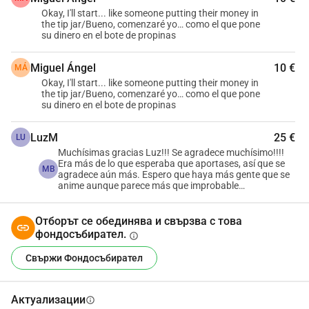
запитах: "Какво мога да направя, за да увелича 
Okay, I'll start... like someone putting their money in
the tip jar/Bueno, comenzaré yo… como el que pone
интензивността?"
su dinero en el bote de propinas
Така че потърсих приложение за ходене/бягане, за да 
Miguel Ángel
10 €
MÁ
видя дали мога да постигна това, което ми се е 
Okay, I'll start... like someone putting their money in
струвало невъзможно през по-голямата част от 
the tip jar/Bueno, comenzaré yo… como el que pone
su dinero en el bote de propinas
живота ми: винаги съм бил с наднормено тегло, без 
никакви атлетични способности или наклонности. 
LuzM
25 €
LU
Освен това, бях диагностициран с астма на 7 години 
Muchísimas gracias Luz!!! Se agradece muchísimo!!!!
Никога не мислех, че ще мога да пробягам 5 
Era más de lo que esperaba que aportases, así que se
MB
agradece aún más. Espero que haya más gente que se
километра.
anime aunque parece más que improbable…
Когато трябваше да избера разстоянието, за което 
Отборът се обединява и свързва с това
исках приложението CaCo (между 5K и 10K), избрах 5K, 
фондосъбирател.
info
защото не исках да бъда твърде амбициозен.
Свържи Фондосъбирател
Не мислех, че мога да завърша приложението за 5K, 
така че защо да опитвам с 10K? В крайна сметка 
Актуализации
info
завърших приложението за 5K и също изтеглих 