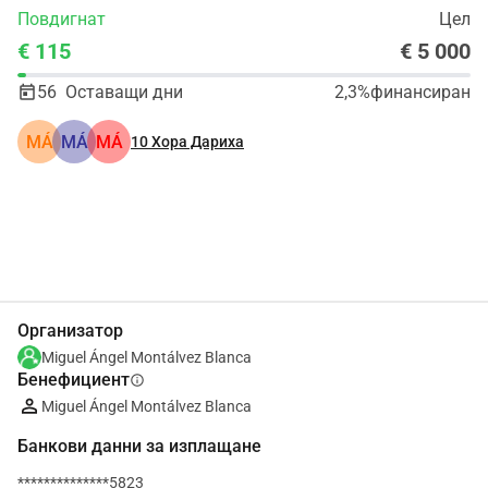
Повдигнат
Цел
€ 115
€ 5 000
56
Оставащи дни
2,3%
финансиран
MÁ
MÁ
MÁ
10
Хора Дариха
Сподели
Дарение
Организатор
Miguel Ángel Montálvez Blanca
Бенефициент
info
Miguel Ángel Montálvez Blanca
Банкови данни за изплащане
**************5823