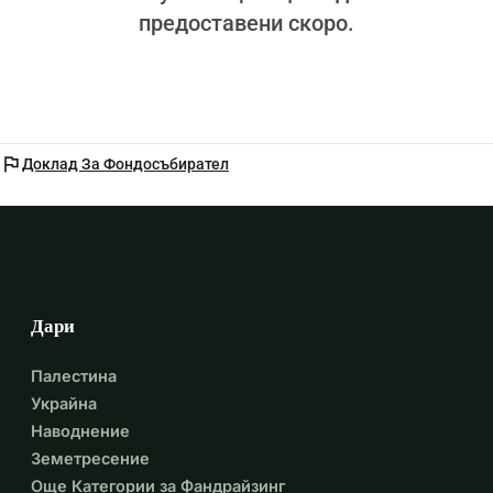
предоставени скоро.
flag
Доклад За Фондосъбирател
Дари
Палестина
Украйна
Наводнение
Земетресение
Още Категории за Фандрайзинг