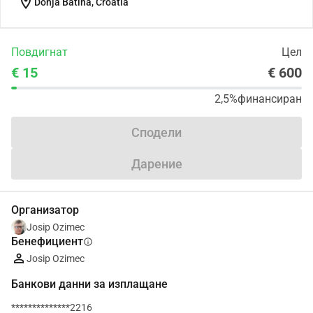
location_on
Donja Batina, Croatia
Повдигнат
Цел
€ 15
€ 600
2,5%
финансиран
Сподели
Дарение
Организатор
Josip Ozimec
Бенефициент
info
Josip Ozimec
Банкови данни за изплащане
**************2216