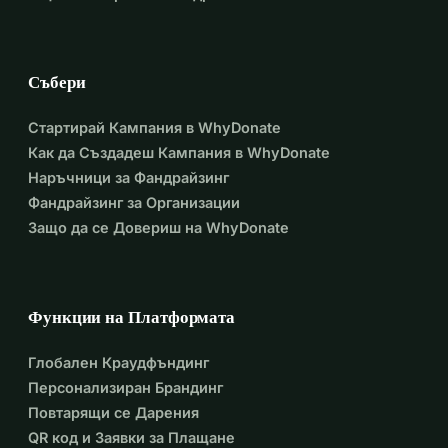
Събери
Стартирай Кампания в WhyDonate
Как да Създадеш Кампания в WhyDonate
Наръчници за Фандрайзинг
Фандрайзинг за Организации
Защо да се Довериш на WhyDonate
Функции на Платформата
Глобален Краудфъндинг
Персонализиран Брандинг
Повтарящи се Дарения
QR код и Заявки за Плащане