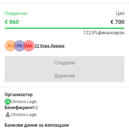
Повдигнат
Цел
€ 860
€ 700
122,9%
финансиран
АН
PA
ΜΑ
22
Хора Дариха
Сподели
Дарение
Организатор
Christos Lagki
Бенефициент
info
Christos Lagki
Банкови данни за изплащане