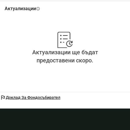
Актуализации
info
Актуализации ще бъдат
предоставени скоро.
flag
Доклад За Фондосъбирател