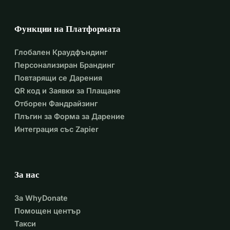
Функции на Платформата
Глобален Краудфъндинг
Персонализиран Брандинг
Повтарящи се Дарения
QR код и Заявки за Плащане
Отборен Фандрайзинг
Плъгин за Форма за Дарение
Интеграция със Zapier
За нас
За WhyDonate
Помощен център
Такси