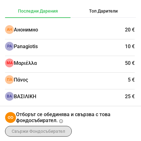
Последни Дарения
Топ Дарители
Анонимно
20 €
АН
Panagiotis
10 €
PA
Μαριέλλα
50 €
ΜΑ
Πάνος
5 €
ΠΆ
ΒΑΣΙΛΙΚΗ
25 €
ΒΑ
Отборът се обединява и свързва с това
фондосъбирател.
info
Свържи Фондосъбирател