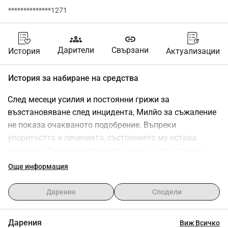
**************1271
groups
link
Дарители
Свързани
История
Актуализации
История за набиране на средства
След месеци усилия и постоянни грижи за 
възстановяване след инцидента, Милйо за съжаление 
не показа очакваното подобрение. Въпреки 
упоритостта и леченията, състоянието му остава 
критично. Вече единствената опция, която остава, е 
ампутацията, за да може да има по-добро качество на 
Още информация
живот без болка.Помогнете ни да покрием разходите 
за операцията и възстановяването на Милйо. Всяко 
Дарение
Сподели
малко дарение прави разлика!
Дарения
Виж Всичко