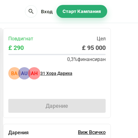
search
Вход
Старт Кампания
Повдигнат
Цел
£ 290
£ 95 000
0,3%
финансиран
BA
AU
АН
31
Хора Дариха
Сподели
Дарение
Виж Всичко
Дарения