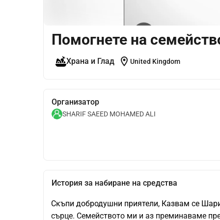
Помогнете на семейство
location_on
Храна и Глад
United Kingdom
Организатор
SHARIF SAEED MOHAMED ALI
История за набиране на средства
Скъпи добродушни приятели, Казвам се Шари
сърце. Семейството ми и аз преминаваме през