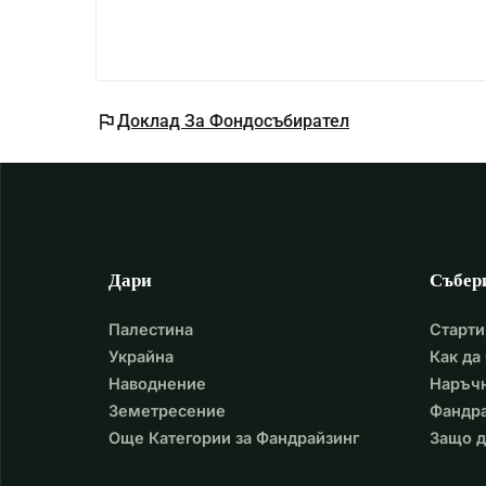
flag
Доклад За Фондосъбирател
Дари
Събер
Палестина
Старти
Украйна
Как да
Наводнение
Наръчн
Земетресение
Фандра
Още Категории за Фандрайзинг
Защо д