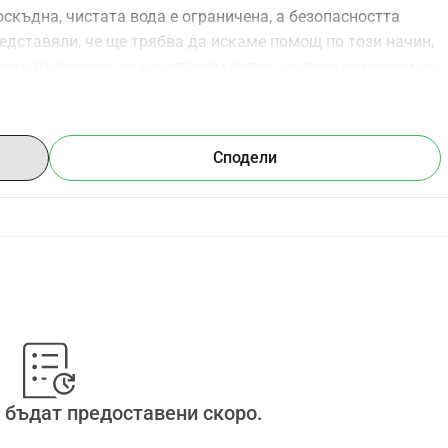
оскъдна, чистата вода е ограничена, а безопасността 
редставяли, че ще трябва да искаме помощ по този начин, 
чко възможно, за да останем силни, но вече не можем да 
о колко малко, може да ни помогне да осигурим основни 
дицинска помощ. Дори 5 долара могат да направят реална 
безопасност и да ни дадат надежда за още един ден. Ако 
Сподели
деляне на нашата история с други. Вашата подкрепа, 
че за нас, отколкото думите могат да изразят. От 
те до нас в това трудно време. Моля, помогнете на 
е.
 бъдат предоставени скоро.