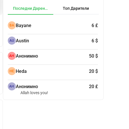
Последни Дарения
Топ Дарители
Bayane
6 £
BA
Austin
6 $
AU
Анонимно
50 $
АН
Heda
20 $
HE
Анонимно
20 £
АН
Allah loves you!