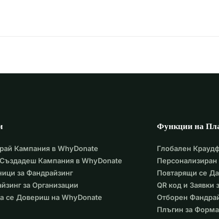
и
Функции на Пл
рай Кампания в WhyDonate
Глобален Крауд
 Създадеш Кампания в WhyDonate
Персонализиран 
ици за Фандрайзинг
Повтарящи се Д
йзинг за Организации
QR код и Заявки
а се Довериш на WhyDonate
Отборен Фандра
Плъгин за Форма