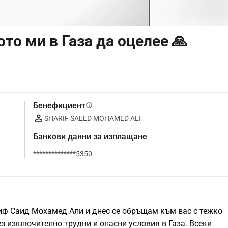
то ми в Газа да оцелее 🙏
Бенефициент
info
SHARIF SAEED MOHAMED ALI
Банкови данни за изплащане
**************5350
ф Саид Мохамед Али и днес се обръщам към вас с тежко 
 изключително трудни и опасни условия в Газа. Всеки 