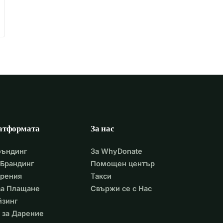
атформата
За нас
фъндинг
За WhyDonate
Брандинг
Помощен център
арения
Такси
 за Плащане
Свържи се с Нас
йзинг
 за Дарение