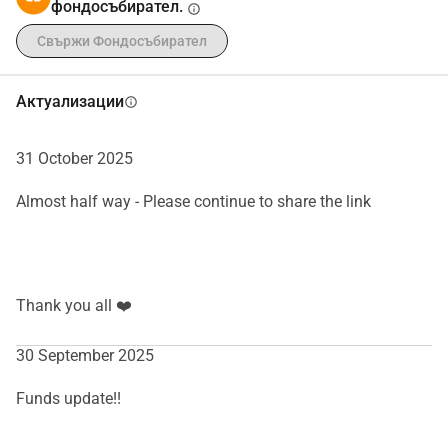
вкъщи Благодарим ви предварително Xxx
фондосъбирател.
info
Свържи Фондосъбирател
Актуализации
info
31 October 2025
Almost half way - Please continue to share the link
Thank you all ❤️
30 September 2025
Funds update!!