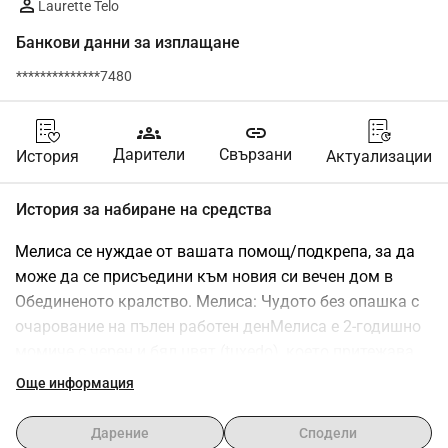
Laurette Telo
Банкови данни за изплащане
**************7480
groups
link
Дарители
Свързани
История
Актуализации
История за набиране на средства
Мелиса се нуждае от вашата помощ/подкрепа, за да 
може да се присъедини към новия си вечен дом в 
Обединеното кралство. Мелиса: Чудото без опашка с 
очарование на пълен работен денМелиса е 2-годишно 
момиче с черен и бял цвят (tuxedo), което притежава 
енергията на главен герой. Може да ѝ липсва опашка 
Още информация
(благодарение на драматично спасяване от мост да, 
всъщност е звезда от екшън филм), но има форми, 
Дарение
Сподели