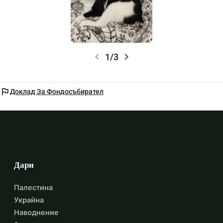
chevron_left
chevron_right
1/3
flag
Доклад За Фондосъбирател
Дари
Палестина
Украйна
Наводнение