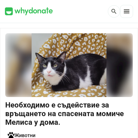
menu
search
Необходимо е съдействие за
връщането на спасената момиче
Мелиса у дома.
Животни