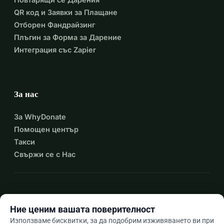
QR код и Заявки за Плащане
Отборен Фандрайзинг
Плъгин за Форма за Дарение
Интеграция със Zapier
За нас
За WhyDonate
Помощен център
Такси
Свържи се с Нас
expand_more
Още ресурси
Ние ценим вашата поверителност
Използваме бисквитки, за да подобрим изживяването ви при