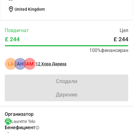
location_on
United Kingdom
Повдигнат
Цел
£ 244
£ 244
100%
финансиран
LA
АН
AM
12
Хора Дариха
Сподели
Дарение
Организатор
Laurette Telo
Бенефициент
info