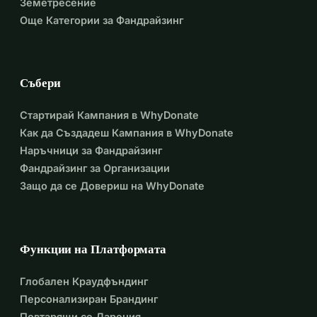
Земетресение
Още Категории за Фандрайзинг
Събери
Стартирай Кампания в WhyDonate
Как да Създадеш Кампания в WhyDonate
Наръчници за Фандрайзинг
Фандрайзинг за Организации
Защо да се Довериш на WhyDonate
Функции на Платформата
Глобален Краудфъндинг
Персонализиран Брандинг
Повтарящи се Дарения